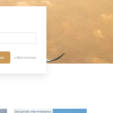
x Réinitialiser
Jets privés intermédiaires