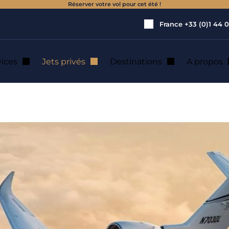
Réserver votre vol pour cet été !
France
+33 (0)1 44 0
vices
Jets privés
Destinations
A propos
s
(Page 3 sur 4)