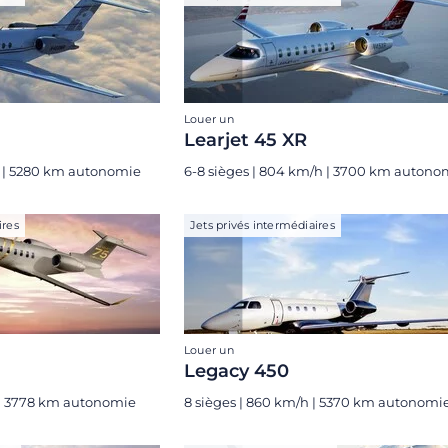
Louer un
Learjet 45 XR
h | 5280 km autonomie
6-8 sièges | 804 km/h | 3700 km autono
ires
Jets privés intermédiaires
Louer un
Legacy 450
 | 3778 km autonomie
8 sièges | 860 km/h | 5370 km autonomi