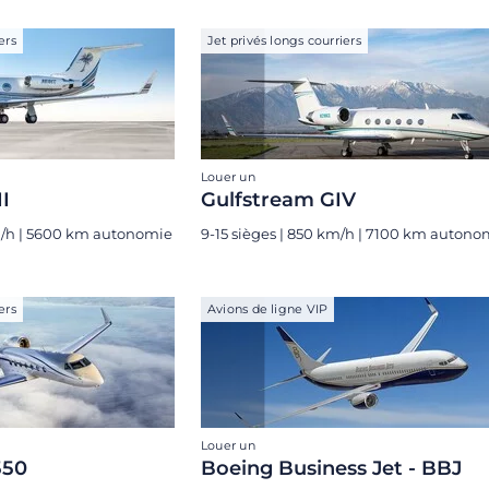
ers
Jet privés longs courriers
Louer un
I
Gulfstream GIV
km/h | 5600 km autonomie
9-15 sièges | 850 km/h | 7100 km autono
ers
Avions de ligne VIP
Louer un
550
Boeing Business Jet - BBJ