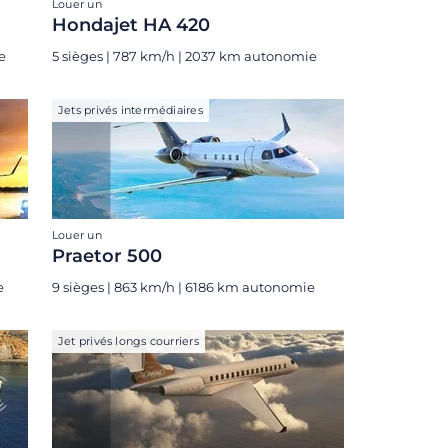
Louer un
Hondajet HA 420
e
5 sièges | 787 km/h | 2037 km autonomie
Jets privés intermédiaires
Louer un
Praetor 500
e
9 sièges | 863 km/h | 6186 km autonomie
Jet privés longs courriers