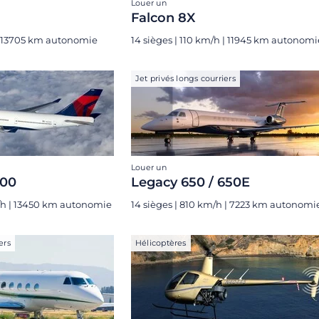
Louer un
Falcon 8X
 | 13705 km autonomie
14 sièges | 110 km/h | 11945 km autonomi
Jet privés longs courriers
Louer un
400
Legacy 650 / 650E
/h | 13450 km autonomie
14 sièges | 810 km/h | 7223 km autonomi
ers
Hélicoptères