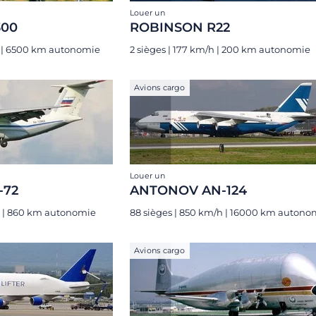
Louer un
300
ROBINSON R22
h | 6500 km autonomie
2 sièges | 177 km/h | 200 km autonomie
Avions cargo
Louer un
-72
ANTONOV AN-124
h | 860 km autonomie
88 sièges | 850 km/h | 16000 km autono
Avions cargo