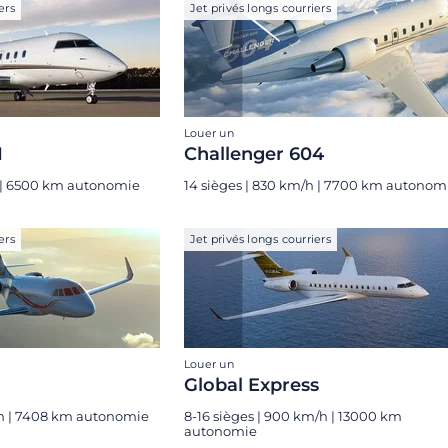
ers
Jet privés longs courriers
Louer un
1
Challenger 604
h | 6500 km autonomie
14 sièges | 830 km/h | 7700 km autonom
ers
Jet privés longs courriers
Louer un
Global Express
m/h | 7408 km autonomie
8-16 sièges | 900 km/h | 13000 km
autonomie