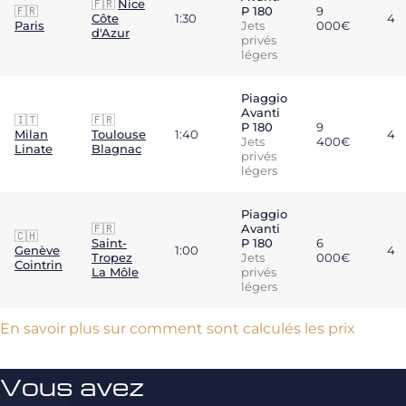
🇫🇷
Nice
🇫🇷
P 180
9
Côte
1:30
4
Paris
Jets
000€
d'Azur
privés
légers
Piaggio
Avanti
🇮🇹
🇫🇷
P 180
9
Milan
Toulouse
1:40
4
Jets
400€
Linate
Blagnac
privés
légers
Piaggio
🇫🇷
Avanti
🇨🇭
Saint-
P 180
6
Genève
1:00
4
Tropez
Jets
000€
Cointrin
La Môle
privés
légers
En savoir plus sur comment sont calculés les prix
Vous avez