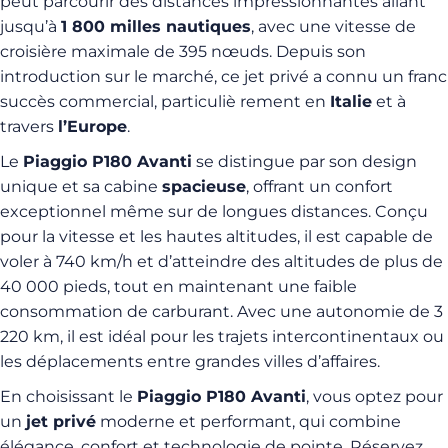
peut parcourir des distances impressionnantes allant
jusqu’à
1 800 milles nautiques
, avec une vitesse de
croisière maximale de 395 nœuds. Depuis son
introduction sur le marché, ce jet privé a connu un franc
succès commercial, particuliè rement en
Italie
et à
travers
l’Europe
.
Le
Piaggio P180 Avanti
se distingue par son design
unique et sa cabine
spacieuse
, offrant un confort
exceptionnel même sur de longues distances. Conçu
pour la vitesse et les hautes altitudes, il est capable de
voler à 740 km/h et d’atteindre des altitudes de plus de
40 000 pieds, tout en maintenant une faible
consommation de carburant. Avec une autonomie de 3
220 km, il est idéal pour les trajets intercontinentaux ou
les déplacements entre grandes villes d’affaires.
En choisissant le
Piaggio P180 Avanti
, vous optez pour
un
jet privé
moderne et performant, qui combine
élégance, confort et technologie de pointe. Réservez