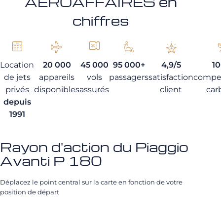
AEROAFFAIRES en
chiffres
Location
20 000
45 000
95 000+
4,9/5
1
de jets
appareils
vols
passagers
satisfaction
compe
privés
disponibles
assurés
client
car
depuis
1991
Rayon d'action du Piaggio
Avanti P 180
Déplacez le point central sur la carte en fonction de votre
position de départ