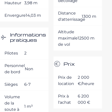
décollage
Hauteur
3,98 m
Distance
Envergure
14,03 m
1300 m
d'atterrissage
Altitude
Informations
maximale
12500 m
pratiques
de vol
Pilotes
2
Prix
Personnel
Non
de bord
Prix de
2 000
location
€/heure
Sièges
6-7
Prix à
6 200
Volume
l'achat
000 €
de la
1 m³
soute à