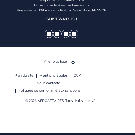
Téléphone : +33 1 44 09 91 82
E-mail :
charter@aeroaffaires.com
Siège social : 128 rue de la Boétie 75008 Paris, FRANCE
SUIVEZ-NOUS !
Aller plus haut
Plan du site
Mentions légales
CGV
Nous contacter
Politique de conformité aux sanctions
© 2026 AEROAFFAIRES. Tous droits réservés.