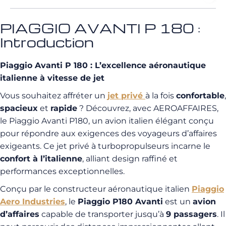
PIAGGIO AVANTI P 180 :
Introduction
Piaggio Avanti P 180 : L’excellence aéronautique
italienne à vitesse de jet
Vous souhaitez affréter un
jet privé
à la fois
confortable
,
spacieux
et
rapide
? Découvrez, avec AEROAFFAIRES,
le Piaggio Avanti P180, un avion italien élégant conçu
pour répondre aux exigences des voyageurs d’affaires
exigeants. Ce jet privé à turbopropulseurs incarne le
confort à l’italienne
, alliant design raffiné et
performances exceptionnelles.
Conçu par le constructeur aéronautique italien
Piaggio
Aero Industries
, le
Piaggio P180 Avanti
est un
avion
d’affaires
capable de transporter jusqu’à
9 passagers
. Il