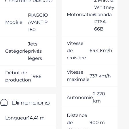
2 Pratt &
Constructeur
PIAGGIO
Whitney
Motorisation
Canada
PIAGGIO
PT6A-
Modèle
AVANT P
66B
180
Vitesse
Jets
de
644 km/h
Catégorie
privés
croisière
légers
Vitesse
Début de
737 km/h
1986
maximale
production
2 220
Autonomie
km
Dimensions
Distance
Longueur
14,41 m
de
900 m