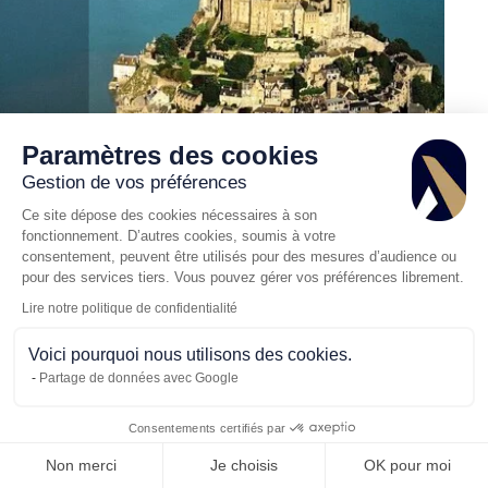
Paramètres des cookies
EXPÉRIENCES
Gestion de vos préférences
Location jet privé Aérodrome de Granville
Ce site dépose des cookies nécessaires à son
Mont Saint Michel
fonctionnement. D’autres cookies, soumis à votre
consentement, peuvent être utilisés pour des mesures d’audience ou
Publié le 30/08/2018
pour des services tiers. Vous pouvez gérer vos préférences librement.
Lire notre politique de confidentialité
Voici pourquoi nous utilisons des cookies.
Partage de données avec Google
Demande de
Consentements certifiés par
Appelez-
nous
devis
Non merci
Je choisis
OK pour moi