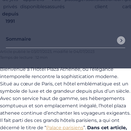
privés
disponibles
assurés
client
car
depuis
1991
Sommaire
Article publié le
03/07/2023
, modifié le
04/07/2023
Temps de lecture : 12 min
Bienvenue à l’Hôtel Plaza Athénée, où l’élégance
intemporelle rencontre la sophistication moderne.
Situé au cœur de Paris, cet hôtel emblématique est un
symbole de luxe et de grandeur depuis plus d’un siècle.
Avec son service haut de gamme, ses hébergements
somptueux et son emplacement inégalé, l’hotel plaza
athenee continue d’enchanter les voyageurs exigeants.
Il fait parti des ces grands hôtels parisiens, a qui ont
décerné le titre de “
Palace parisiens
”.
Dans cet article,