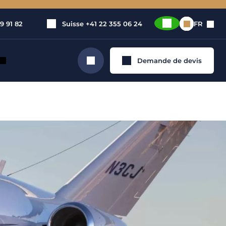
9 91 82
Suisse
+41 22 355 06 24
FR
Demande de devis
Rechercher