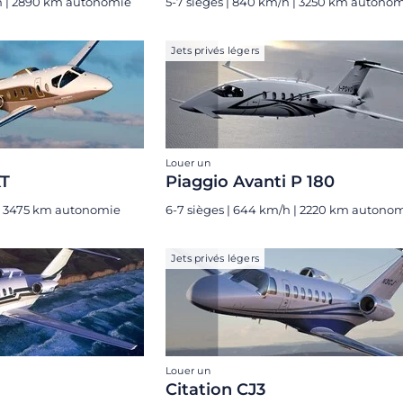
/h | 2890 km autonomie
5-7 sièges | 840 km/h | 3250 km autono
Jets privés légers
Louer un
XT
Piaggio Avanti P 180
 | 3475 km autonomie
6-7 sièges | 644 km/h | 2220 km autono
Jets privés légers
Louer un
Citation CJ3