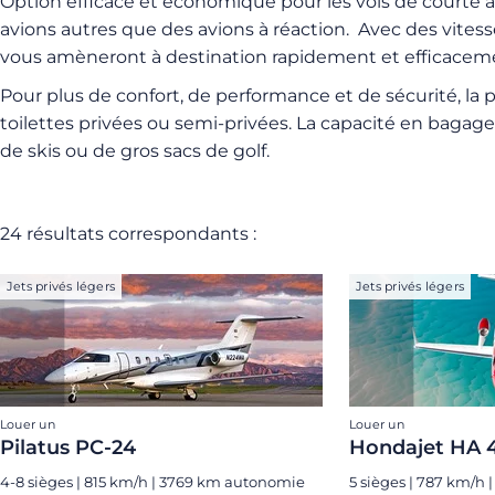
Option efficace et économique pour les vols de courte à 
avions autres que des avions à réaction. Avec des vites
vous amèneront à destination rapidement et efficacem
Pour plus de confort, de performance et de sécurité, la
toilettes privées ou semi-privées. La capacité en bagage
de skis ou de gros sacs de golf.
24 résultats correspondants :
Jets privés légers
Jets privés légers
Louer un
Louer un
Pilatus PC-24
Hondajet HA 
4-8 sièges | 815 km/h | 3769 km autonomie
5 sièges | 787 km/h