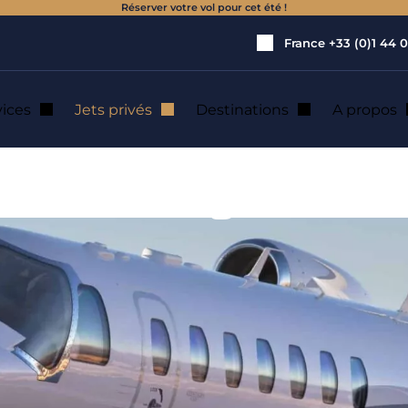
Réserver votre vol pour cet été !
France
+33 (0)1 44 0
vices
Jets privés
Destinations
A propos
 (5 - 8 sièges)