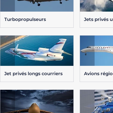
Turbopropulseurs
Jets privés u
Jet privés longs courriers
Avions régi