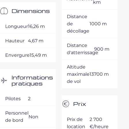
km
Dimensions
Distance
de
1000 m
Longueur
16,26 m
décollage
Hauteur
4,67 m
Distance
900 m
d'atterrissage
Envergure
15,49 m
Altitude
maximale
13700 m
Informations
de vol
pratiques
Pilotes
2
Prix
Personnel
Non
Prix de
2 700
de bord
location
€/heure