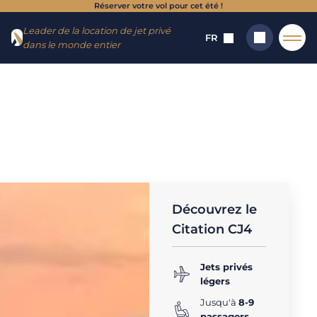
Réserver votre vol pour cet été !
Aller
Aller au
Leader de la location de jet privé
au
contenu
FR
dans le monde entier
menu
Accueil
→
Appareils
→
Jets privés légers (5 - 8 sièges)
→
Citation CJ4
CITATION CJ4 :
Rechercher
location de jet
privé
Découvrez le
Citation CJ4
Jets privés
légers
Jusqu'à
8-9
passagers