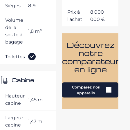
Sièges
8-9
Prix à
8 000
l'achat
000 €
Volume
de la
1,8 m³
soute à
bagage
Découvrez
notre
Toilettes
comparateur
en ligne
Cabine
Comparez nos
appareils
Hauteur
1,45 m
cabine
Largeur
1,47 m
cabine