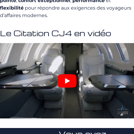
pointe
,
confort exceptionnel
,
performance
et
flexibilité
pour répondre aux exigences des voyageurs
d’affaires modernes.
Le Citation CJ4 en vidéo
Vous avez