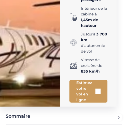
Intérieur de la
cabine à
1,45m de
hauteur
Jusqu'à
3 700
km
d'autonomie
de vol
Vitesse de
croisière de
835 km/h
Estimez
votre
vol en
ligne
Sommaire