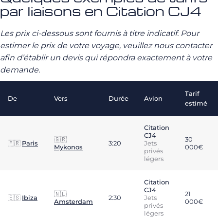
par liaisons en Citation CJ4
Les prix ci-dessous sont fournis à titre indicatif. Pour
estimer le prix de votre voyage, veuillez nous contacter
afin d’établir un devis qui répondra exactement à votre
demande.
Tarif
De
Vers
Durée
Avion
estimé
Citation
CJ4
🇬🇷
30
🇫🇷
Paris
3:20
Jets
Mykonos
000€
privés
légers
Citation
CJ4
🇳🇱
21
🇪🇸
Ibiza
2:30
Jets
Amsterdam
000€
privés
légers