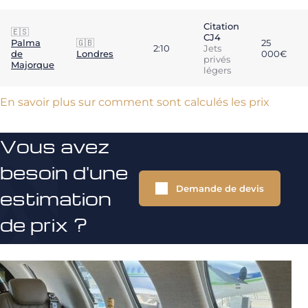
Citation
🇪🇸
CJ4
Palma
🇬🇧
25
2:10
Jets
de
Londres
000€
privés
Majorque
légers
En savoir plus sur comment sont calculés les prix
Vous avez
besoin d'une
Demande de devis
estimation
de prix ?