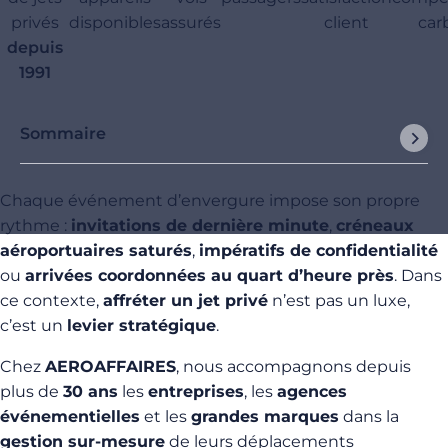
privés
disponibles
assurés
client
car
depuis
1991
Sommaire
Chaque événement d’envergure impose son propre
rythme :
invitations de dernière minute
,
créneaux
aéroportuaires saturés
,
impératifs de confidentialité
ou
arrivées coordonnées au quart d’heure près
. Dans
ce contexte,
affréter un jet privé
n’est pas un luxe,
c’est un
levier stratégique
.
Chez
AEROAFFAIRES
, nous accompagnons depuis
plus de
30 ans
les
entreprises
, les
agences
événementielles
et les
grandes marques
dans la
gestion sur-mesure
de leurs déplacements