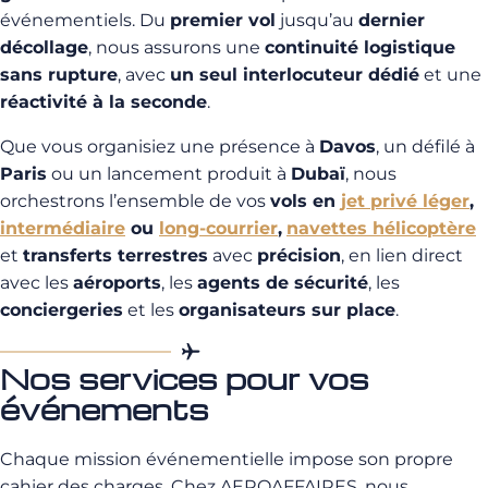
événementiels. Du
premier vol
jusqu’au
dernier
décollage
, nous assurons une
continuité logistique
sans rupture
, avec
un seul interlocuteur dédié
et une
réactivité à la seconde
.
Que vous organisiez une présence à
Davos
, un défilé à
Paris
ou un lancement produit à
Dubaï
, nous
orchestrons l’ensemble de vos
vols en
jet privé léger
,
intermédiaire
ou
long-courrier
,
navettes hélicoptère
et
transferts terrestres
avec
précision
, en lien direct
avec les
aéroports
, les
agents de sécurité
, les
conciergeries
et les
organisateurs sur place
.
Nos services pour vos
événements
Chaque mission événementielle impose son propre
cahier des charges. Chez AEROAFFAIRES, nous