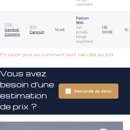
courriers
Falcon
900
🇨🇭
🇲🇽
Jet
135
Genève
10:45
10
Cancún
privés
000€
Cointrin
longs
courriers
En savoir plus sur comment sont calculés les prix
Vous avez
besoin d'une
Demande de devis
estimation
de prix ?