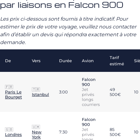
par liaisons en Falcon 900
Les prix ci-dessous sont fournis à titre indicatif. Pour
estimer le prix de votre voyage, veuillez nous contacter
afin d’établir un devis qui répondra exactement à votre
demande.
Tarif
De
Vers
Durée
Avion
Si
estimé
Falcon
900
🇫🇷
🇹🇷
Jet
49
Paris Le
3:00
10
Istanbul
privés
500€
Bourget
longs
courriers
Falcon
900
🇺🇲
🇬🇧
Jet
85
New
7:30
10
Londres
privés
500€
York
longs