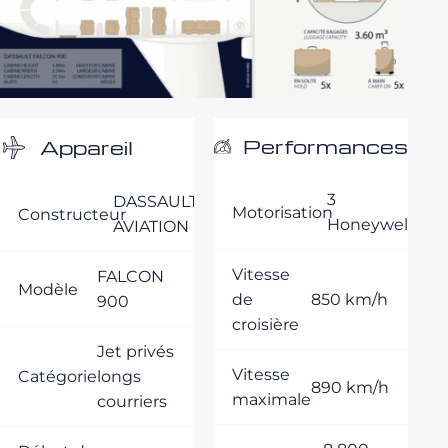
Performances
Appareil
3
DASSAULT
Motorisation
Constructeur
Honeywell
AVIATION
Vitesse
FALCON
Modèle
de
850 km/h
900
croisière
Jet privés
Vitesse
Catégorie
longs
890 km/h
maximale
courriers