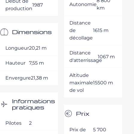
8 800
Début de
Autonomie
1987
km
production
Distance
de
1615 m
Dimensions
décollage
Longueur
20,21 m
Distance
1067 m
d'atterrissage
Hauteur
7,55 m
Altitude
Envergure
21,38 m
maximale
15500 m
de vol
Informations
pratiques
Prix
Pilotes
2
Prix de
5 700