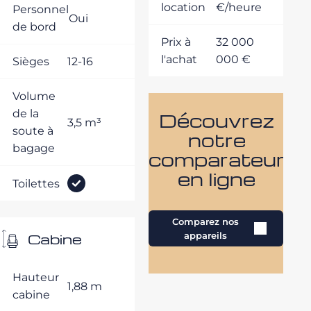
location
€/heure
Personnel
Oui
de bord
Prix à
32 000
l'achat
000 €
Sièges
12-16
Volume
de la
Découvrez
3,5 m³
soute à
notre
bagage
comparateur
en ligne
Toilettes
Comparez nos
Cabine
appareils
Hauteur
1,88 m
cabine