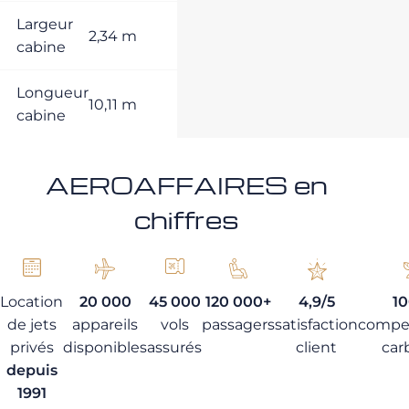
Largeur
2,34 m
cabine
Longueur
10,11 m
cabine
AEROAFFAIRES en
chiffres
Location
20 000
45 000
120 000+
4,9/5
1
de jets
appareils
vols
passagers
satisfaction
compe
privés
disponibles
assurés
client
car
depuis
1991