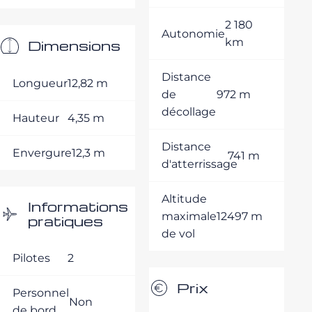
2 180
Autonomie
km
Dimensions
Distance
Longueur
12,82 m
de
972 m
décollage
Hauteur
4,35 m
Distance
Envergure
12,3 m
741 m
d'atterrissage
Altitude
Informations
maximale
12497 m
pratiques
de vol
Pilotes
2
Prix
Personnel
Non
de bord