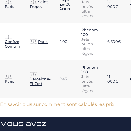
🇫🇷
🇫🇷
Saint-
Jets
10
και 30
Paris
Tropez
privés
000€
λεπτά
ultra
légers
Phenom
100
🇨🇭
Jets
Genève
🇫🇷
Paris
1:00
6 500€
privés
Cointrin
ultra
légers
Phenom
100
🇪🇸
🇫🇷
Jets
11
Barcelone-
1:45
Paris
privés
000€
El Prat
ultra
légers
En savoir plus sur comment sont calculés les prix
Vous avez