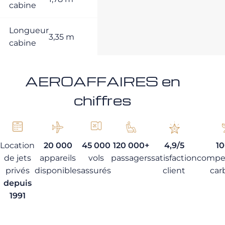
cabine
Longueur
3,35 m
cabine
AEROAFFAIRES en
chiffres
Location
20 000
45 000
120 000+
4,9/5
1
de jets
appareils
vols
passagers
satisfaction
compe
privés
disponibles
assurés
client
car
depuis
1991