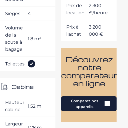
Prix de
2 300
location
€/heure
Sièges
4
Prix à
3 200
Volume
l'achat
000 €
de la
1,8 m³
soute à
bagage
Découvrez
Toilettes
notre
comparateur
en ligne
Cabine
Comparez nos
Hauteur
1,52 m
appareils
cabine
Largeur
1,78 m