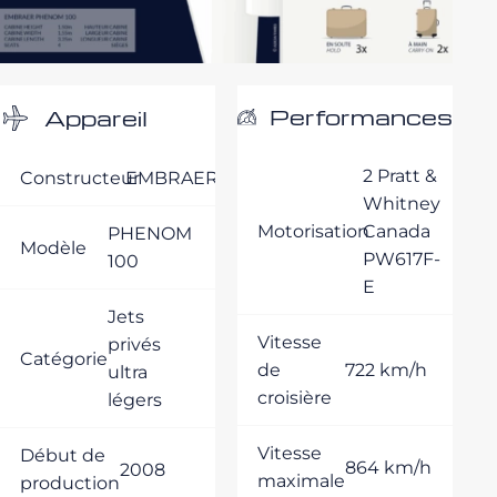
Performances
Appareil
2 Pratt &
Constructeur
EMBRAER
Whitney
Motorisation
Canada
PHENOM
Modèle
PW617F-
100
E
Jets
Vitesse
privés
Catégorie
de
722 km/h
ultra
croisière
légers
Vitesse
Début de
864 km/h
2008
maximale
production