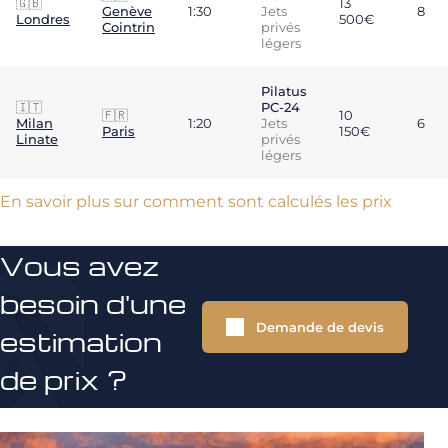
🇬🇧
13
Genève
1:30
Jets
8
Londres
500€
Cointrin
privés
légers
Pilatus
🇮🇹
PC-24
🇫🇷
10
Milan
1:20
Jets
6
Paris
150€
Linate
privés
légers
En savoir plus sur comment sont calculés les prix
Vous avez
besoin d'une
Demande de devis
estimation
de prix ?