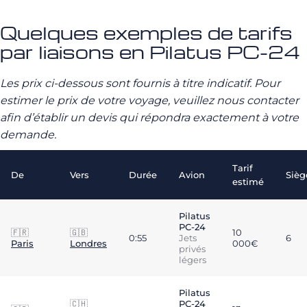
Quelques exemples de tarifs
par liaisons en Pilatus PC-24
Les prix ci-dessous sont fournis à titre indicatif. Pour
estimer le prix de votre voyage, veuillez nous contacter
afin d’établir un devis qui répondra exactement à votre
demande.
Tarif
De
Vers
Durée
Avion
Sièg
estimé
Pilatus
PC-24
🇫🇷
🇬🇧
10
0:55
Jets
6
Paris
Londres
000€
privés
légers
Pilatus
🇨🇭
PC-24