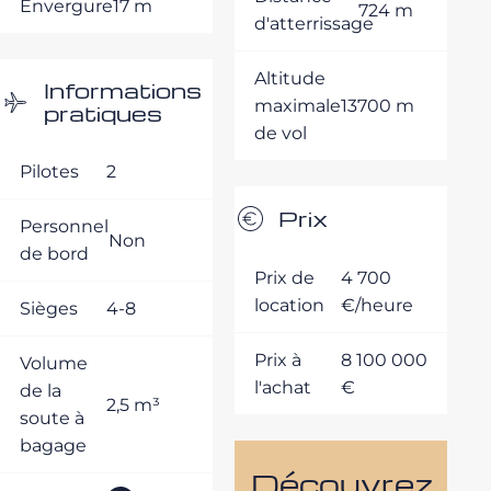
Envergure
17 m
724 m
d'atterrissage
Altitude
Informations
maximale
13700 m
pratiques
de vol
Pilotes
2
Prix
Personnel
Non
de bord
Prix de
4 700
location
€/heure
Sièges
4-8
Prix à
8 100 000
Volume
l'achat
€
de la
2,5 m³
soute à
bagage
Découvrez