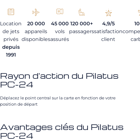
Location
20 000
45 000
120 000+
4,9/5
1
de jets
appareils
vols
passagers
satisfaction
compe
privés
disponibles
assurés
client
car
depuis
1991
Rayon d'action du Pilatus
PC-24
Déplacez le point central sur la carte en fonction de votre
position de départ
Avantages clés du Pilatus
PC-24