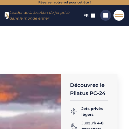
Réserver votre vol pour cet été !
Aller
Aller au
Leader de la location de jet privé
au
contenu
FR
dans le monde entier
menu
Accueil
→
Appareils
→
Jets privés légers (5 - 8 sièges)
→
Pilatus PC-24
PILATUS PC-24 :
Rechercher
location de jet
privé
Découvrez le
Pilatus PC-24
Jets privés
légers
Jusqu'à
4-8
passagers