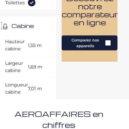
Toilettes
notre
comparateur
en ligne
Cabine
Comparez nos
Hauteur
1,55 m
appareils
cabine
Largeur
1,69 m
cabine
Longueur
7,01 m
cabine
AEROAFFAIRES en
chiffres