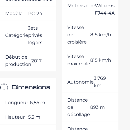
Motorisation
Williams
FJ44-4A
Modèle
PC-24
Vitesse
Jets
de
815 km/h
Catégorie
privés
croisière
légers
Vitesse
Début de
815 km/h
2017
maximale
production
3 769
Autonomie
km
Dimensions
Distance
Longueur
16,85 m
de
893 m
décollage
Hauteur
5,3 m
Distance