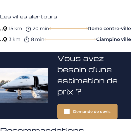
Les villes alentours
15 km
20 min
Rome centre-ville
3 km
8 min
Ciampino ville
Vous avez
besoin d'une
estimation de
prix ?
Demande de devis
Recommandations