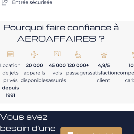
Entrée sécurisée
Pourquoi faire confiance à
AEROAFFAIRES ?
Location
20 000
45 000
120 000+
4,9/5
1
de jets
appareils
vols
passagers
satisfaction
compe
privés
disponibles
assurés
client
car
depuis
1991
Vous avez
besoin d'une