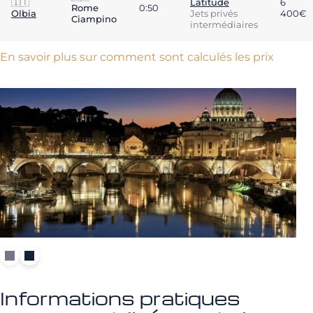
🇮🇹
Latitude
6
Rome
0:50
Olbia
Jets privés
400€
Ciampino
intermédiaires
En savoir plus sur comment sont calculés les prix
Informations pratiques