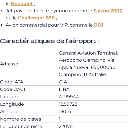
le
Hondajet
;
Jet privé de taille moyenne comme le
Falcon 2000
ou le
Challenger 850
;
Avion commercial pour VIP, comme le
BBJ
.
Caractéristiques de l'aéroport :
General Aviation Terminal,
Aeroporto Ciampino, Via
Adresse
Appia Nuova 1651, 00040
Ciampino (RM), Italie
Code IATA
CIA
Code OACI
LIRA
Latitude
41.79944
Longitude
12.59722
Altitude
130m
Nombre de pistes
1
Longueur de piste
2207m