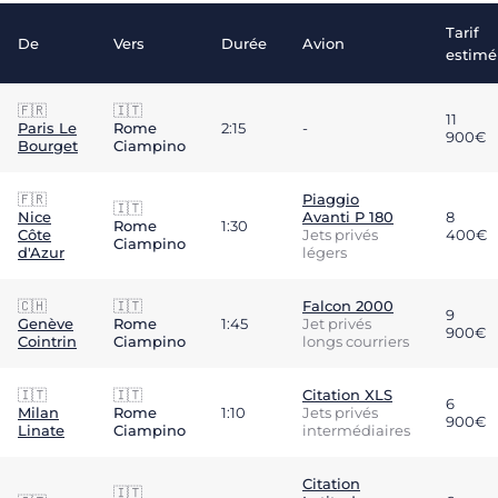
Tarif
De
Vers
Durée
Avion
estimé
🇫🇷
🇮🇹
11
Paris Le
Rome
2:15
-
900€
Bourget
Ciampino
🇫🇷
Piaggio
🇮🇹
Nice
Avanti P 180
8
Rome
1:30
Côte
Jets privés
400€
Ciampino
d'Azur
légers
🇨🇭
🇮🇹
Falcon 2000
9
Genève
Rome
1:45
Jet privés
900€
Cointrin
Ciampino
longs courriers
🇮🇹
🇮🇹
Citation XLS
6
Milan
Rome
1:10
Jets privés
900€
Linate
Ciampino
intermédiaires
Citation
🇮🇹