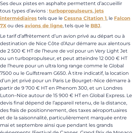
Ses deux pistes en asphalte permettent d’accueillir
tous types d’avions :
turbopropulseurs
,
jets
intermédiaires
tels que le
Cessna Citation 1
, le
Falcon
7X
ou des
avions de ligne
, tels que le
BBJ
.
Le tarif d’affrètement d’un avion privé au départ ou à
destination de Nice Côte d’Azur démarre aux alentours
de 2 500 € HT de l’heure de vol pour un Very Light Jet
ou un turbopropulseur, et peut atteindre 12 000 € HT
de l’heure pour un ultra long range comme le Global
7500 ou le Gulfstream G650. À titre indicatif, la location
d’un jet privé pour un Paris Le Bourget–Nice démarre à
partir de 9 700 € HT en Phenom 300, et un Londres
Luton–Nice autour de 15 900 € HT en Global Express. Le
devis final dépend de l’appareil retenu, de la distance,
des frais de positionnement, des taxes aéroportuaires
et de la saisonnalité, particulièrement marquée entre
mai et septembre ainsi que pendant les grands
événements (Festival de Cannes, Grand Prix de Monaco,