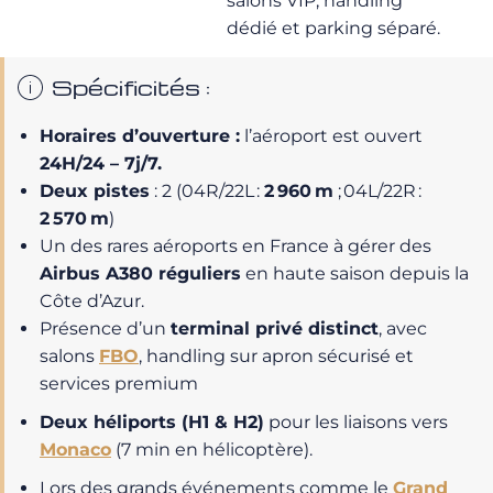
salons VIP, handling
dédié et parking séparé.
Spécificités :
Horaires d’ouverture :
l’aéroport est ouvert
24H/24 – 7j/7.
Deux pistes
: 2 (04R/22L :
2 960 m
; 04L/22R :
2 570 m
)
Un des rares aéroports en France à gérer des
Airbus A380 réguliers
en haute saison depuis la
Côte d’Azur.
Présence d’un
terminal privé distinct
, avec
salons
FBO
, handling sur apron sécurisé et
services premium
Deux héliports (H1 & H2)
pour les liaisons vers
Monaco
(7 min en hélicoptère).
Lors des grands événements comme le
Grand