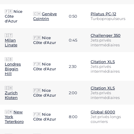
🇫🇷
Nice
🇨🇭
Genève
Pilatus PC-12
Côte
0:50
Cointrin
Turbopropulseurs
d'Azur
🇮🇹
Challenger 350
🇫🇷
Nice
Milan
0:45
Jets privés
Côte d'Azur
Linate
intermédiaires
🇬🇧
Citation XLS
Londres
🇫🇷
Nice
2:30
Jets privés
Biggin
Côte d'Azur
intermédiaires
Hill
🇨🇭
Citation XLS
🇫🇷
Nice
Zurich
2:00
Jets privés
Côte d'Azur
Kloten
intermédiaires
🇺🇲
New
Global 6000
🇫🇷
Nice
York
8:00
Jet privés longs
Côte d'Azur
Teterboro
courriers