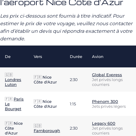
l’aéroport Nice Côte d’Azur
Les prix ci-dessous sont fournis à titre indicatif. Pour
estimer le prix de votre voyage, veuillez nous contacter
afin d’établir un devis qui répondra exactement à votre
demande.
De
Vers
Durée
Avion
🇬🇧
Global Express
🇫🇷
Nice
Londres
2:30
Jet privés longs
Côte d'Azur
Luton
courriers
🇫🇷
Paris
🇫🇷
Nice
Phenom 300
Le
1:15
Côte d'Azur
Jets privés légers
Bourget
🇫🇷
Nice
Legacy 600
🇬🇧
Côte
2:30
Jet privés longs
Farnborough
d'Azur
courriers