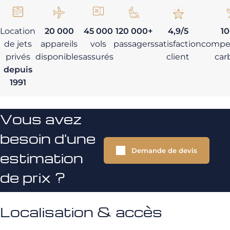
Location
20 000
45 000
120 000+
4,9/5
1
de jets
appareils
vols
passagers
satisfaction
compe
privés
disponibles
assurés
client
car
depuis
1991
Vous avez
besoin d'une
Demande de devis
estimation
de prix ?
Localisation & accès