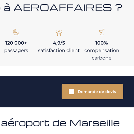
nce à AEROAFFAIRES ?
120 000+
4,9/5
100%
passagers
satisfaction client
compensation
carbone
Demande de devis
'aéroport de Marseille