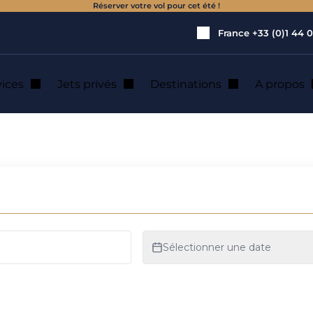
Réserver votre vol pour cet été !
France
+33 (0)1 44 0
vices
Jets privés
Destinations
A propos
 : location de jet 