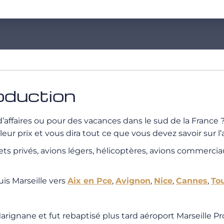
roduction
 d’affaires ou pour des vacances dans le sud de la Fra
leur prix et vous dira tout ce que vous devez savoir sur l
 jets privés, avions légers, hélicoptères, avions commerci
is Marseille vers
Aix en Pce
,
Avignon
,
Nice
,
Cannes
,
To
lle Marignane et fut rebaptisé plus tard aéroport Marseill