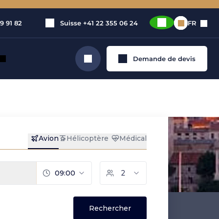
9 91 82
Suisse
+41 22 355 06 24
FR
Demande de devis
Rechercher
privé