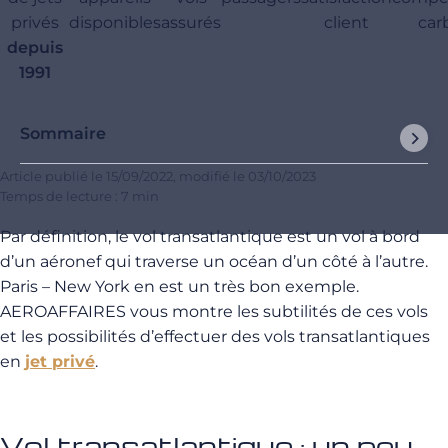
privés
disponibles
assurés
client
car
depuis
1991
Sommaire
Article publié le
15/09/2022
, modifié le
03/10/2023
Temps de lecture : 7 min
Par définition, le vol transatlantique est un vol à bord
d’un aéronef qui traverse un océan d’un côté à l’autre.
Paris – New York en est un très bon exemple.
AEROAFFAIRES vous montre les subtilités de ces vols
et les possibilités d’effectuer des vols transatlantiques
en
jet privé
.
Vol transatlantique : un peu