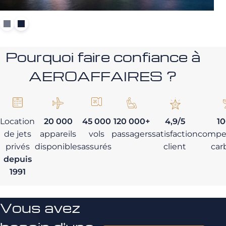
Pourquoi faire confiance à
AEROAFFAIRES ?
Location
20 000
45 000
120 000+
4,9/5
1
de jets
appareils
vols
passagers
satisfaction
compe
privés
disponibles
assurés
client
car
depuis
1991
Vous avez