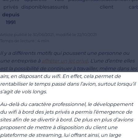
privés
disponibles
assurés
client
car
depuis
1991
Article publié le
30/06/2021
, modifié le
22/10/2021
Temps de lecture : 4 min
Il y a différents motifs qui poussent une personne ou
une entreprise à
affréter un jet privé
. L’une d’entre elles
est la possibilité de continuer à travailler, même dans les
airs, en disposant du wifi. En effet, cela permet de
rentabiliser le temps passé dans l’avion, surtout lorsqu’il
s’agit de vols longs.
Au-delà du caractère professionnel, le développement
du wifi à bord des jets privés a permis l’émergence de
sites afin de se divertir à bord. De plus en plus d’avions
proposent de mettre à disposition du client une
plateforme de streaming, lui offrant ainsi, un large