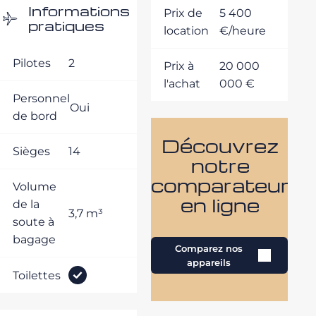
Informations
Prix de
5 400
pratiques
location
€/heure
Pilotes
2
Prix à
20 000
l'achat
000 €
Personnel
Oui
de bord
Découvrez
Sièges
14
notre
comparateur
Volume
en ligne
de la
3,7 m³
soute à
bagage
Comparez nos
appareils
Toilettes