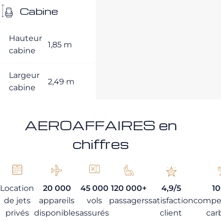
Cabine
Hauteur
1,85 m
cabine
Largeur
2,49 m
cabine
AEROAFFAIRES en
chiffres
Location
20 000
45 000
120 000+
4,9/5
1
de jets
appareils
vols
passagers
satisfaction
compe
privés
disponibles
assurés
client
car