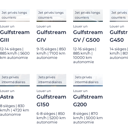
Jet privés longs
Jet privés longs
Jet privés longs
Jet privés
courriers
courriers
courriers
courriers
Louer un
Louer un
Louer un
Louer un
Gulfstream
Gulfstream
Gulfstream
Gulfst
GIII
GIV
GV / G500
G450
12-14 sièges |
9-15 sièges | 850
12-16 sièges |
14 sièges 
885 km/h | 5600
km/h | 7100 km
885 km/h |
km/h | 8
km autonomie
autonomie
10000 km
autonom
autonomie
Jets privés
Jets privés
Jets privés
intermédiaires
intermédiaires
intermédiaires
Louer un
Louer un
Louer un
Astra
Gulfstream
Gulfstream
G150
G200
8 sièges | 830
km/h | 4720 km
6-8 sièges | 850
8 sièges | 870
autonomie
km/h | 5200 km
km/h | 5000 km
autonomie
autonomie