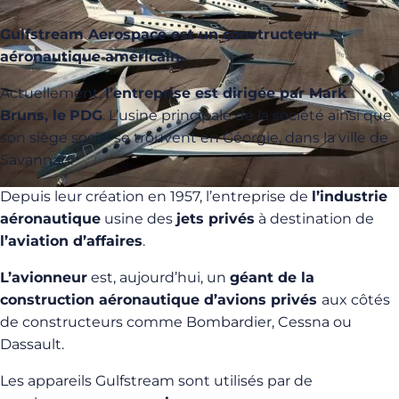
Gulfstream Aerospace est un constructeur
aéronautique américain.
Actuellement,
l’entreprise est dirigée par Mark
Bruns, le
PDG
. L’usine principale de la société ainsi que
son siège social se trouvent en Géorgie, dans la ville de
Savannah.
Depuis leur création en 1957, l’entreprise de
l’industrie
aéronautique
usine des
jets privés
à destination de
l’aviation d’affaires
.
L’avionneur
est, aujourd’hui, un
géant de la
construction aéronautique d’avions privés
aux côtés
de constructeurs comme Bombardier, Cessna ou
Dassault.
Les appareils Gulfstream sont utilisés par de