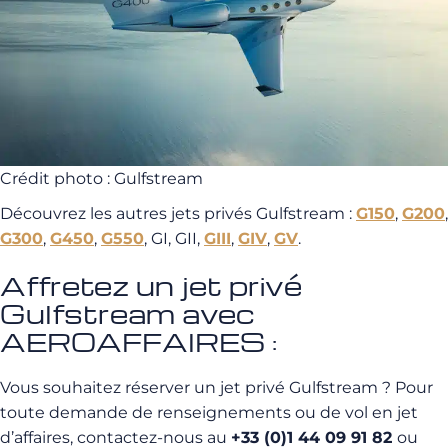
Crédit photo : Gulfstream
Découvrez les autres jets privés Gulfstream :
G150
,
G200
,
G300
,
G450
,
G550
, GI, GII,
GIII
,
GIV
,
GV
.
Affretez un jet privé
Gulfstream avec
AEROAFFAIRES :
Vous souhaitez réserver un jet privé Gulfstream ? Pour
toute demande de renseignements ou de vol en jet
d’affaires, contactez-nous au
+33 (0)1 44 09 91 82
ou