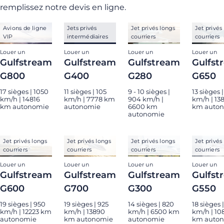
remplissez notre devis en ligne.
Avions de ligne
Jets privés
Jet privés longs
Jet privés
VIP
intermédiaires
courriers
courriers
Louer un
Louer un
Louer un
Louer un
Gulfstream
Gulfstream
Gulfstream
Gulfst
G800
G400
G280
G650
17 sièges | 1050
11 sièges | 105
9 - 10 sièges |
13 sièges 
km/h | 14816
km/h | 7778 km
904 km/h |
km/h | 13
km autonomie
autonomie
6600 km
km auto
autonomie
Jet privés longs
Jet privés longs
Jet privés longs
Jet privés
courriers
courriers
courriers
courriers
Louer un
Louer un
Louer un
Louer un
Gulfstream
Gulfstream
Gulfstream
Gulfst
G600
G700
G300
G550
19 sièges | 950
19 sièges | 925
14 sièges | 820
18 sièges 
km/h | 12223 km
km/h | 13890
km/h | 6500 km
km/h | 10
autonomie
km autonomie
autonomie
km auto