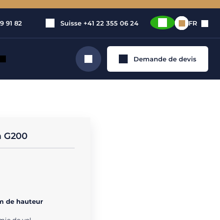
9 91 82
Suisse
+41 22 355 06 24
FR
Demande de devis
Rechercher
privé
m G200
m de hauteur