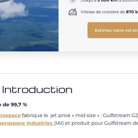
Jusqu'à
5 000 km
d'autonom
Vitesse de croisière de
870 
Estimez votre vol en
ntroduction
e de 99,7 %
erospace
fabrique le jet privé « mid size » : Gulfstream
 Aerospace Industries
(IAI) et produit pour Gulfstream 