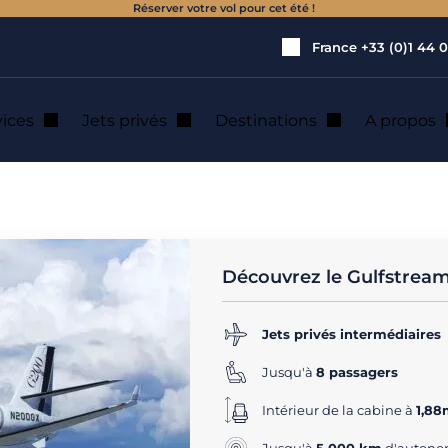
Réserver votre vol pour cet été !
France
+33 (0)1 44 0
vices
Jets privés
Destinations
A propos
ulfstream G200
 : Location jet 
Découvrez le Gulfstrea
Jets privés intermédiaires
Jusqu'à
8 passagers
Intérieur de la cabine à
1,88