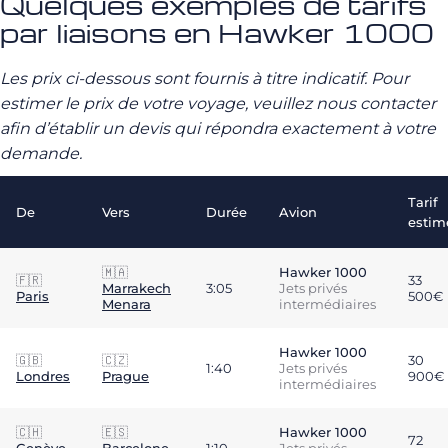
Quelques exemples de tarifs
par liaisons en Hawker 1000
Les prix ci-dessous sont fournis à titre indicatif. Pour
estimer le prix de votre voyage, veuillez nous contacter
afin d’établir un devis qui répondra exactement à votre
demande.
Tarif
De
Vers
Durée
Avion
estim
🇲🇦
Hawker 1000
🇫🇷
33
Marrakech
3:05
Jets privés
Paris
500€
Menara
intermédiaires
Hawker 1000
🇬🇧
🇨🇿
30
1:40
Jets privés
Londres
Prague
900€
intermédiaires
🇨🇭
🇪🇸
Hawker 1000
72