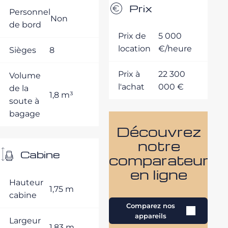
Prix
Personnel
Non
de bord
Prix de
5 000
location
€/heure
Sièges
8
Prix à
22 300
Volume
l'achat
000 €
de la
1,8 m³
soute à
bagage
Découvrez
notre
Cabine
comparateur
en ligne
Hauteur
1,75 m
cabine
Comparez nos
appareils
Largeur
1,83 m