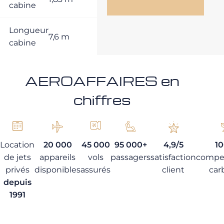
cabine
Longueur
7,6 m
cabine
AEROAFFAIRES en
chiffres
Location
20 000
45 000
95 000+
4,9/5
1
de jets
appareils
vols
passagers
satisfaction
compe
privés
disponibles
assurés
client
car
depuis
1991