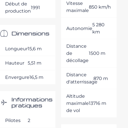
Vitesse
Début de
850 km/h
1991
maximale
production
5 280
Autonomie
km
Dimensions
Distance
Longueur
15,6 m
de
1500 m
décollage
Hauteur
5,51 m
Distance
Envergure
16,5 m
870 m
d'atterrissage
Altitude
Informations
maximale
13716 m
pratiques
de vol
Pilotes
2