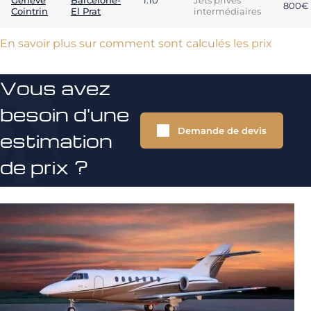
Genève
Barcelone-
1:10
Jets privés
800€
Cointrin
El Prat
intermédiaires
En savoir plus sur comment sont calculés les prix
Vous avez
besoin d'une
Demande de devis
estimation
de prix ?