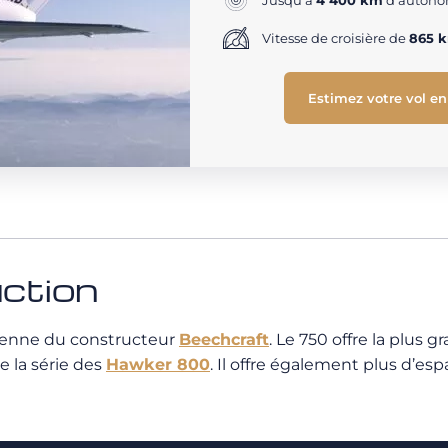
Jusqu'à
4 400 km
d'autonom
Vitesse de croisière de
865 
Estimez votre vol en
ction
oyenne du constructeur
Beechcraft
. Le 750 offre la plus 
 la série des
Hawker 800
. Il offre également plus d’e