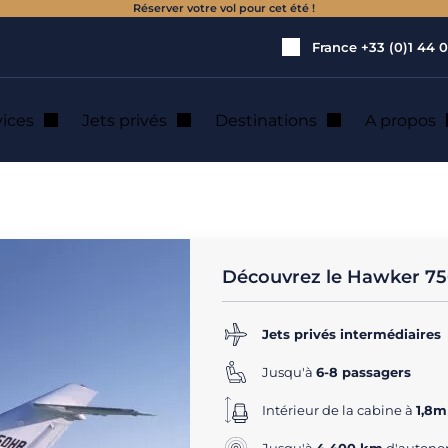
Réserver votre vol pour cet été !
France
+33 (0)1 44 0
vices
Jets privés
Destinations
A propos
awker 750
ation jet privé
Découvrez le Hawker 7
Jets privés intermédiaires
Jusqu'à
6-8 passagers
Intérieur de la cabine à
1,8m