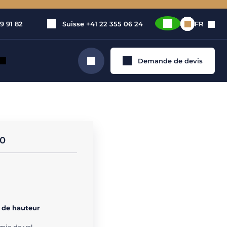
9 91 82
Suisse
+41 22 355 06 24
FR
Demande de devis
Rechercher
50
 de hauteur