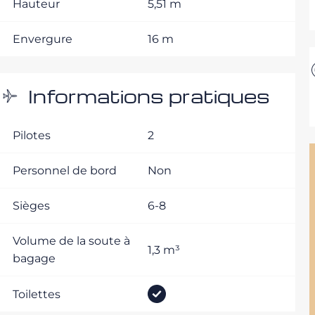
Hauteur
5,51 m
Envergure
16 m
Informations pratiques
Pilotes
2
Personnel de bord
Non
Sièges
6-8
Volume de la soute à
1,3 m³
bagage
Toilettes