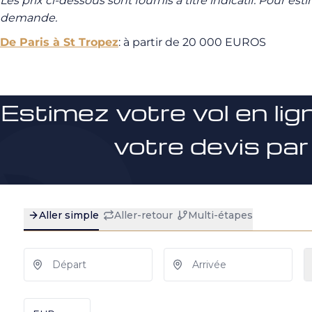
Les prix ci-dessous sont fournis à titre indicatif.
Pour esti
demande.
De Paris à St Tropez
: à partir de 20 000 EUROS
Estimez votre vol en lig
votre devis par