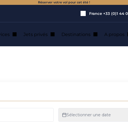
Réserver votre vol pour cet été !
France
+33 (0)1 44 0
vices
Jets privés
Destinations
A propos
iation d’affaires
s biocarburants en