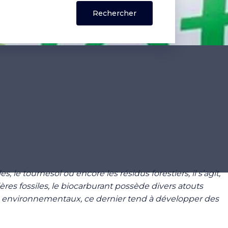
le tournesol ou encore les résidus forestiers, il s’agit,
s fossiles, le biocarburant possède divers atouts
x environnementaux, ce dernier tend à développer des