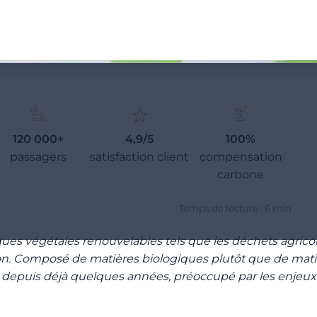
120 000+
4,9/5
100%
passagers
satisfaction client
compensation
carbone
Temps de lecture : 6 min
s végétales renouvelables tels que les déchets agricoles, 
. Composé de matières biologiques plutôt que de matière
, depuis déjà quelques années, préoccupé par les enjeu