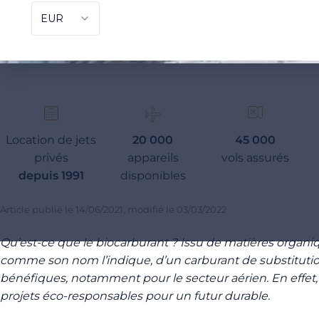
Location de jets
20 000
45 000
privés
appareils
vols assurés
depuis 1991
disponibles
Article publié le
14/06/2021
, modifié le
03/03/2022
Qu’est-ce que le biocarburant ? Issu de matières organique
comme son nom l’indique, d’un carburant de substitution
bénéfiques, notamment pour le secteur aérien. En effet
projets éco-responsables pour un futur durable.