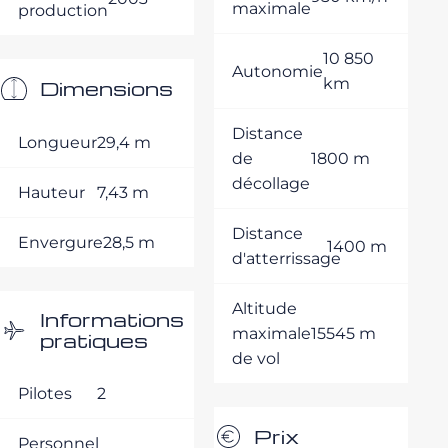
maximale
production
10 850
Autonomie
km
Dimensions
Distance
Longueur
29,4 m
de
1800 m
décollage
Hauteur
7,43 m
Distance
Envergure
28,5 m
1400 m
d'atterrissage
Altitude
Informations
maximale
15545 m
pratiques
de vol
Pilotes
2
Prix
Personnel