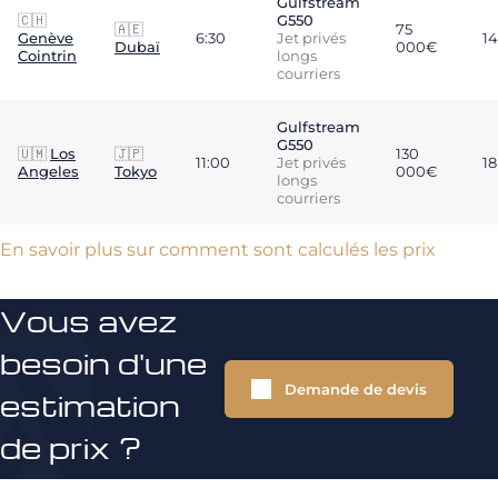
Gulfstream
🇨🇭
G550
🇦🇪
75
Genève
6:30
Jet privés
14
Dubaï
000€
Cointrin
longs
courriers
Gulfstream
G550
🇺🇲
Los
🇯🇵
130
11:00
Jet privés
18
Angeles
Tokyo
000€
longs
courriers
En savoir plus sur comment sont calculés les prix
Vous avez
besoin d'une
Demande de devis
estimation
de prix ?