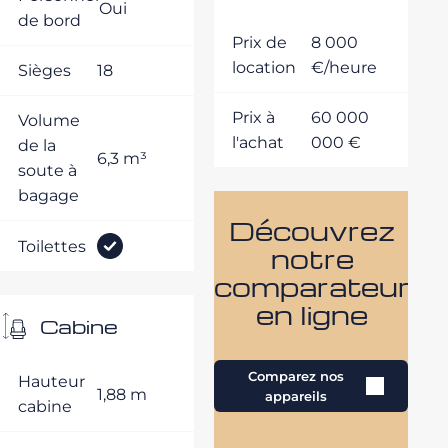
Oui
de bord
Prix de
8 000
location
€/heure
Sièges
18
Prix à
60 000
Volume
l'achat
000 €
de la
6,3 m³
soute à
bagage
Découvrez
Toilettes
notre
comparateur
en ligne
Cabine
Comparez nos
Hauteur
1,88 m
appareils
cabine