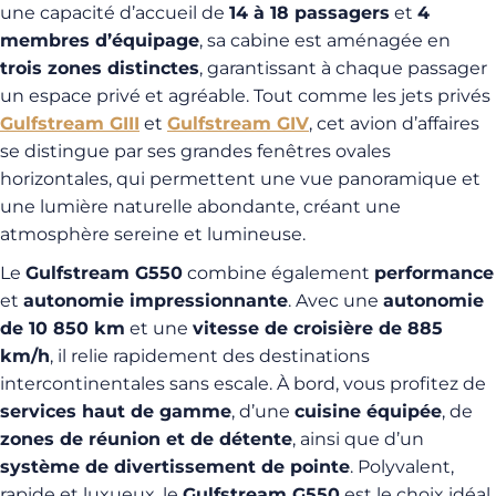
une capacité d’accueil de
14 à 18 passagers
et
4
membres d’équipage
, sa cabine est aménagée en
trois zones distinctes
, garantissant à chaque passager
un espace privé et agréable. Tout comme les jets privés
Gulfstream GIII
et
Gulfstream GIV
, cet avion d’affaires
se distingue par ses grandes fenêtres ovales
horizontales, qui permettent une vue panoramique et
une lumière naturelle abondante, créant une
atmosphère sereine et lumineuse.
Le
Gulfstream G550
combine également
performance
et
autonomie impressionnante
. Avec une
autonomie
de 10 850 km
et une
vitesse de croisière de 885
km/h
, il relie rapidement des destinations
intercontinentales sans escale. À bord, vous profitez de
services haut de gamme
, d’une
cuisine équipée
, de
zones de réunion et de détente
, ainsi que d’un
système de divertissement de pointe
. Polyvalent,
rapide et luxueux, le
Gulfstream G550
est le choix idéal