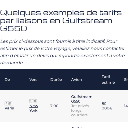
Quelques exemples de tarifs
par liaisons en Gulfstream
G550
Les prix ci-dessous sont fournis à titre indicatif. Pour
estimer le prix de votre voyage, veuillez nous contacter
afin d’établir un devis qui répondra exactement à votre
demande.
Tarif
De
Vers
Durée
Avion
S
estimé
Gulfstream
🇺🇲
G550
🇫🇷
80
New
7:00
Jet privés
14
Paris
000€
York
longs
courriers