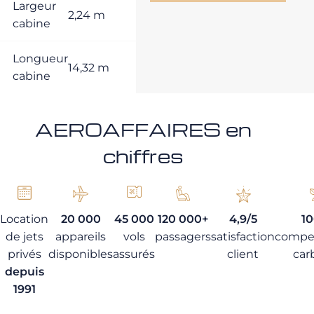
Largeur
2,24 m
cabine
Longueur
14,32 m
cabine
AEROAFFAIRES en
chiffres
Location
20 000
45 000
120 000+
4,9/5
1
de jets
appareils
vols
passagers
satisfaction
compe
privés
disponibles
assurés
client
car
depuis
1991