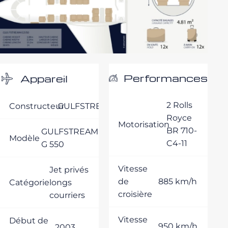
Performances
Appareil
2 Rolls
Constructeur
GULFSTREAM
Royce
Motorisation
BR 710-
GULFSTREAM
Modèle
C4-11
G 550
Vitesse
Jet privés
de
885 km/h
Catégorie
longs
croisière
courriers
Vitesse
Début de
950 km/h
2003