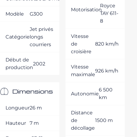
Royce
Motorisation
TAY 611-
Modèle
G300
8
Jet privés
Vitesse
Catégorie
longs
de
820 km/h
courriers
croisière
Début de
2002
Vitesse
production
926 km/h
maximale
6 500
Dimensions
Autonomie
km
Longueur
26 m
Distance
de
1500 m
Hauteur
7 m
décollage