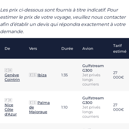
Les prix ci-dessous sont fournis à titre indicatif. Pour
estimer le prix de votre voyage, veuillez nous contacter
afin d’établir un devis qui répondra exactement à votre
demande.
Tarif
De
Vers
Durée
Avion
estimé
Gulfstream
🇨🇭
G300
27
Genève
🇪🇸
Ibiza
1:35
Jet privés
000€
Cointrin
longs
courriers
Gulfstream
🇫🇷
🇪🇸
Palma
G300
Nice
27
de
1:10
Jet privés
Côte
000€
Majorque
longs
d'Azur
courriers