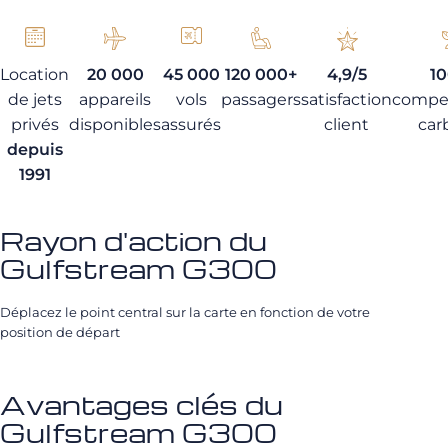
Location
20 000
45 000
120 000+
4,9/5
1
de jets
appareils
vols
passagers
satisfaction
compe
privés
disponibles
assurés
client
car
depuis
1991
Rayon d'action du
Gulfstream G300
Déplacez le point central sur la carte en fonction de votre
position de départ
Avantages clés du
Gulfstream G300