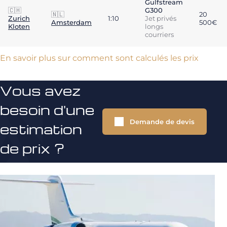
Gulfstream
🇨🇭
G300
🇳🇱
20
Zurich
1:10
Jet privés
Amsterdam
500€
Kloten
longs
courriers
En savoir plus sur comment sont calculés les prix
Vous avez
besoin d'une
Demande de devis
estimation
de prix ?