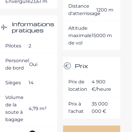
Envergure
23,61 m
Distance
1200 m
d'atterrissage
Informations
Altitude
pratiques
maximale
15000 m
de vol
Pilotes
2
Personnel
Oui
Prix
de bord
Prix de
4 900
Sièges
14
location
€/heure
Volume
Prix à
35 000
de la
4,79 m³
l'achat
000 €
soute à
bagage