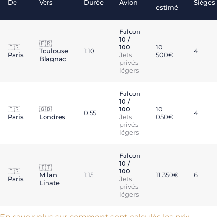
De
Vers
Durée
Avion
Sièges
estimé
Falcon
10 /
🇫🇷
🇫🇷
100
10
Toulouse
1:10
4
Paris
Jets
500€
Blagnac
privés
légers
Falcon
10 /
🇫🇷
🇬🇧
100
10
0:55
4
Paris
Londres
Jets
050€
privés
légers
Falcon
10 /
🇮🇹
🇫🇷
100
Milan
1:15
11 350€
6
Paris
Jets
Linate
privés
légers
En savoir plus sur comment sont calculés les prix