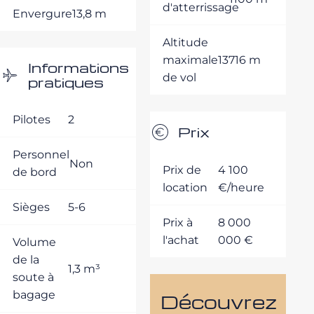
d'atterrissage
Envergure
13,8 m
Altitude
maximale
13716 m
Informations
de vol
pratiques
Pilotes
2
Prix
Personnel
Non
Prix de
4 100
de bord
location
€/heure
Sièges
5-6
Prix à
8 000
l'achat
000 €
Volume
de la
1,3 m³
soute à
bagage
Découvrez