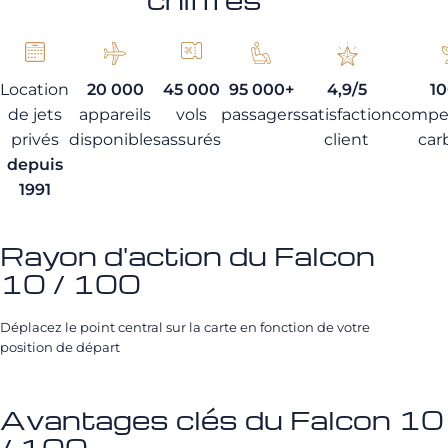
Location
20 000
45 000
95 000+
4,9/5
1
de jets
appareils
vols
passagers
satisfaction
compe
privés
disponibles
assurés
client
car
depuis
1991
Rayon d'action du Falcon
10 / 100
Déplacez le point central sur la carte en fonction de votre
position de départ
Avantages clés du Falcon 10
/ 100