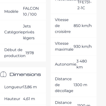
TFE731-
2-1C
FALCON
Modèle
10 / 100
Vitesse
de
850 km/h
Jets
croisière
Catégorie
privés
légers
Vitesse
930 km/h
maximale
Début de
1978
production
3 480
Autonomie
km
Dimensions
Distance
de
1300 m
Longueur
13,86 m
décollage
Hauteur
4,61 m
Distance
1100 m