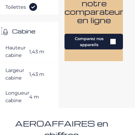
notre
Toilettes
comparateur
en ligne
Cabine
Comparez nos
appareils
Hauteur
1,43 m
cabine
Largeur
1,43 m
cabine
Longueur
4 m
cabine
AEROAFFAIRES en
chiffres