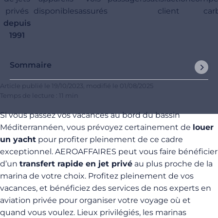
privés
disponibles
assurés
client
car
depuis
1991
Sommaire
Article publié le
19/10/2023
, modifié le
01/08/2025
Temps de lecture : 11 min
Si vous passez vos vacances au bord du bassin
Méditerrannéen, vous prévoyez certainement de
louer
un yacht
pour profiter pleinement de ce cadre
exceptionnel. AEROAFFAIRES peut vous faire bénéficier
d’un
transfert rapide en jet privé
au plus proche de la
marina de votre choix. Profitez pleinement de vos
vacances, et bénéficiez des services de nos experts en
aviation privée pour organiser votre voyage où et
quand vous voulez. Lieux privilégiés, les marinas