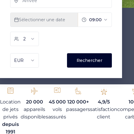
Location
20 000
45 000
120 000+
4,9/5
1
de jets
appareils
vols
passagers
satisfaction
compe
privés
disponibles
assurés
client
car
depuis
1991