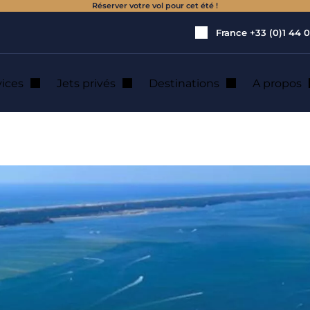
Réserver votre vol pour cet été !
France
+33 (0)1 44 0
vices
Jets privés
Destinations
A propos