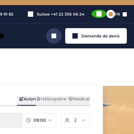
9 91 82
Suisse
+41 22 355 06 24
FR
Demande de devis
Rechercher
a