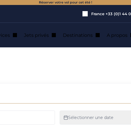
Réserver votre vol pour cet été !
France
+33 (0)1 44 0
vices
Jets privés
Destinations
A propos
amme Cessna Citation
de la gamme Cessn