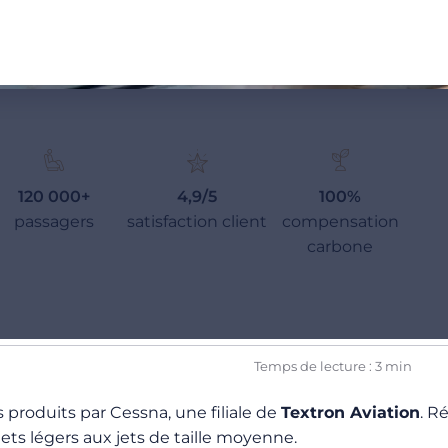
120 000+
4,9/5
100%
passagers
satisfaction client
compensation
carbone
Temps de lecture : 3 min
es produits par Cessna, une filiale de
Textron Aviation
. R
ets légers aux jets de taille moyenne.