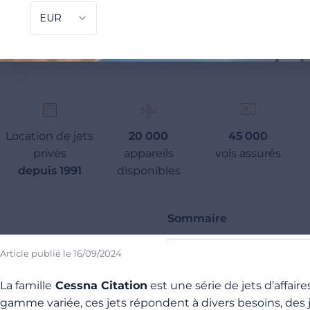
Location de jets
20 000
45 000
privés
appareils
vols assurés
depuis 1991
disponibles
Sommaire
Article publié le
16/09/2024
La famille
Cessna Citation
est une série de jets d’affair
gamme variée, ces jets répondent à divers besoins, des j