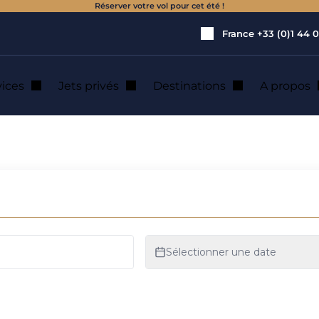
Réserver votre vol pour cet été !
France
+33 (0)1 44 0
vices
Jets privés
Destinations
A propos
y-Z