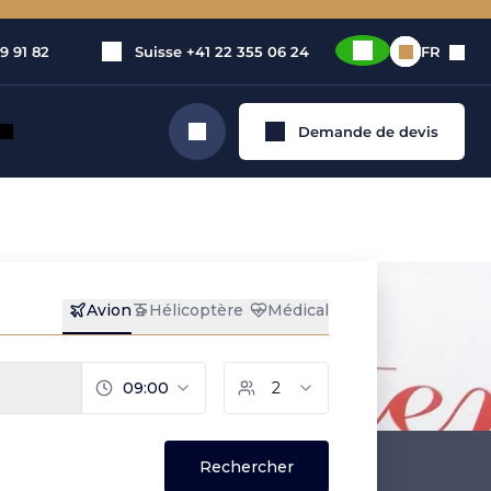
9 91 82
Suisse
+41 22 355 06 24
FR
Demande de devis
Rechercher