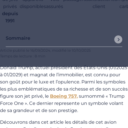
privés
disponibles
assurés
client
car
depuis
1991
Sommaire
Article publié le
16/09/2024
, modifié le
10/10/2025
Temps de lecture : 8 min
Donald Trump, actuel président des États-Unis (01/2025
à 01/2029) et magnat de l’immobilier, est connu pour
son goût pour le luxe et l’opulence. Parmi les symboles
les plus emblématiques de sa richesse et de son succès
figure son jet privé, le
Boeing 757,
surnommé « Trump
Force One ». Ce dernier represente un symbole volant
de sa grandeur et de son prestige.
Découvrons dans cet article les détails de cet avion