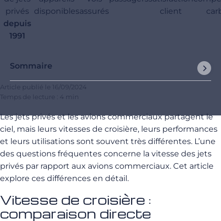
privés
disponibles
assurés
client
car
depuis
1991
Sommaire
Article publié le
16/09/2024
Temps de lecture : 4 min
Les jets privés et les avions commerciaux partagent le
ciel, mais leurs vitesses de croisière, leurs performances
et leurs utilisations sont souvent très différentes. L’une
des questions fréquentes concerne la vitesse des jets
privés par rapport aux avions commerciaux. Cet article
explore ces différences en détail.
Vitesse de croisière :
comparaison directe