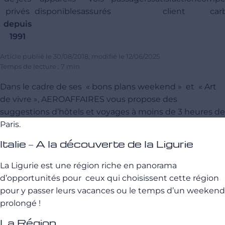
privés
disponibles
assurés
client
car
depuis
1991
Article publié le
30/08/2018
, modifié le
12/06/2025
Temps de lecture : 7 min
Dans le cadre de ses « bons plans weekend » et « Art
de vivre », AEROAFFAIRES vous propose des
suggestions d’hôtels et voyages à moins de 3 heures de
Paris.
Italie – A la découverte de la Ligurie
La Ligurie est une région riche en panorama
d’opportunités pour ceux qui choisissent cette région
pour y passer leurs vacances ou le temps d’un weekend
prolongé !
La Région