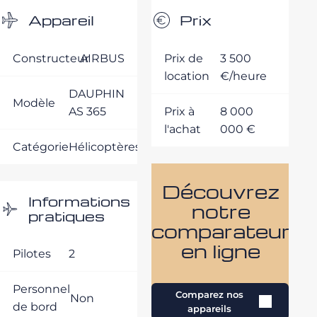
Appareil
Prix
Constructeur
AIRBUS
Prix de
3 500
location
€/heure
DAUPHIN
Modèle
AS 365
Prix à
8 000
l'achat
000 €
Catégorie
Hélicoptères
Découvrez
Informations
notre
pratiques
comparateur
en ligne
Pilotes
2
Personnel
Comparez nos
Non
de bord
appareils