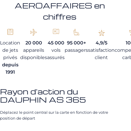
AEROAFFAIRES en
chiffres
Location
20 000
45 000
95 000+
4,9/5
1
de jets
appareils
vols
passagers
satisfaction
compe
privés
disponibles
assurés
client
car
depuis
1991
Rayon d'action du
DAUPHIN AS 365
Déplacez le point central sur la carte en fonction de votre
position de départ