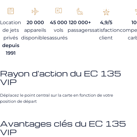
Location
20 000
45 000
120 000+
4,9/5
1
de jets
appareils
vols
passagers
satisfaction
compe
privés
disponibles
assurés
client
car
depuis
1991
Rayon d'action du EC 135
VIP
Déplacez le point central sur la carte en fonction de votre
position de départ
Avantages clés du EC 135
VIP