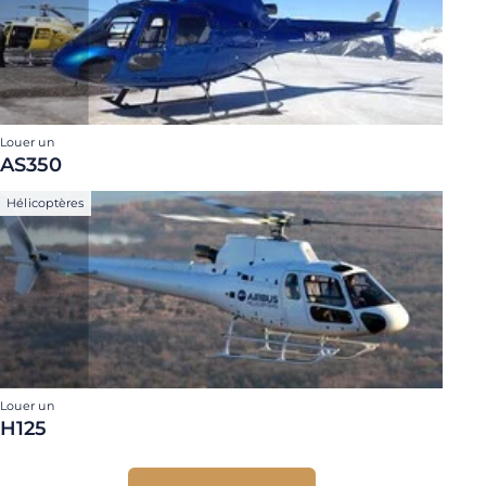
Louer un
AS350
Hélicoptères
Louer un
H125