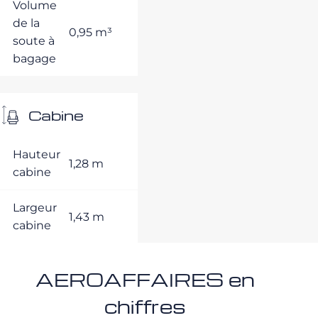
Volume
de la
0,95 m³
soute à
bagage
Cabine
Hauteur
1,28 m
cabine
Largeur
1,43 m
cabine
AEROAFFAIRES en
chiffres