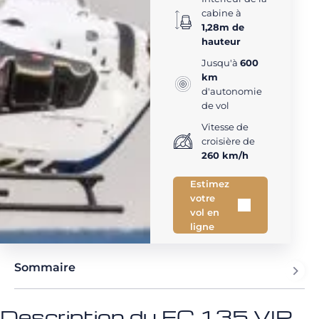
cabine à
1,28m de
hauteur
Jusqu'à
600
km
d'autonomie
de vol
Vitesse de
croisière de
260 km/h
Estimez
votre
vol en
ligne
Sommaire
Description du EC 135 VIP