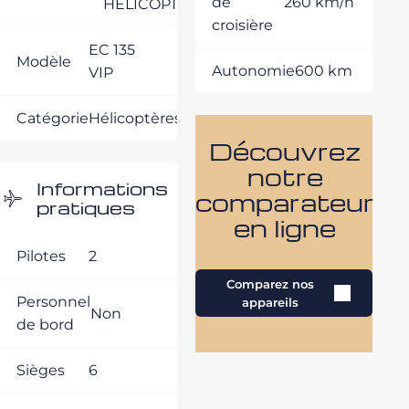
de
260 km/h
HELICOPTERE
croisière
EC 135
Modèle
Autonomie
600 km
VIP
Catégorie
Hélicoptères
Découvrez
notre
Informations
comparateur
pratiques
en ligne
Pilotes
2
Comparez nos
Personnel
appareils
Non
de bord
Sièges
6