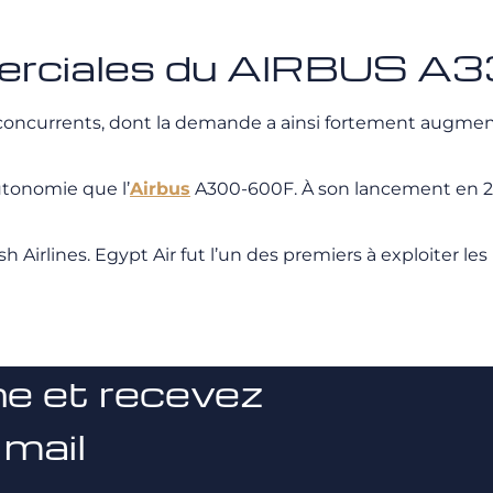
merciales du AIRBUS 
s concurrents, dont la demande a ainsi fortement augme
utonomie que l’
Airbus
A300-600F. À son lancement en 201
h Airlines. Egypt Air fut l’un des premiers à exploiter 
ne et recevez
 mail