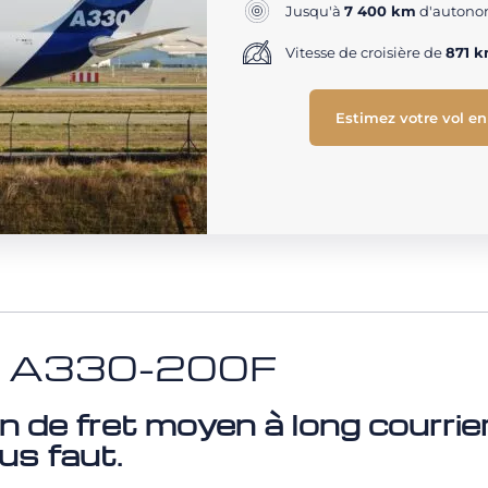
Jusqu'à
7 400 km
d'autonom
Vitesse de croisière de
871 
Estimez votre vol en
US A330-200F
n de fret moyen à long courrie
ous faut.