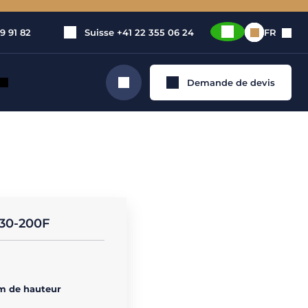
9 91 82
Suisse
+41 22 355 06 24
FR
Demande de devis
Rechercher
0-
330-200F
m de hauteur