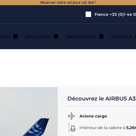
Réserver votre vol pour cet été !
France
+33 (0)1 44 0
vices
Jets privés
Destinations
A propos
cargo AIRBUS A33
Découvrez le AIRBUS A
Avions cargo
Intérieur de la cabine à
5,26