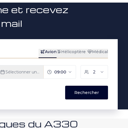
ne et recevez
 mail
niques du A330