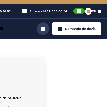
9 91 82
Suisse
+41 22 355 06 24
FR
Demande de devis
Rechercher
vé
m de hauteur