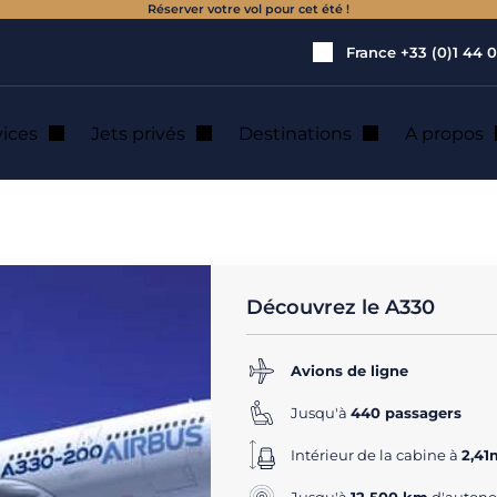
Réserver votre vol pour cet été !
France
+33 (0)1 44 0
vices
Jets privés
Destinations
A propos
cation de jet pri
Découvrez le A330
Avions de ligne
Jusqu'à
440 passagers
Intérieur de la cabine à
2,41