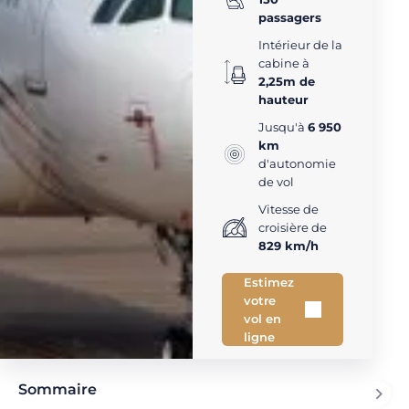
passagers
Intérieur de la
cabine à
2,25m de
hauteur
Jusqu'à
6 950
km
d'autonomie
de vol
Vitesse de
croisière de
829 km/h
Estimez
votre
vol en
ligne
Sommaire