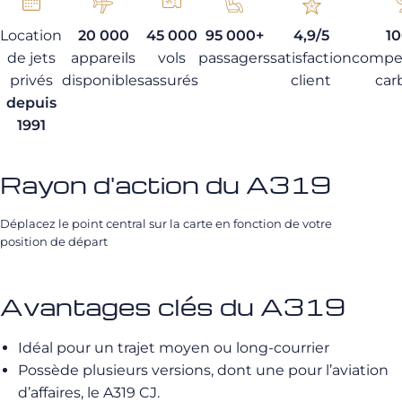
Location
20 000
45 000
95 000+
4,9/5
1
de jets
appareils
vols
passagers
satisfaction
compe
privés
disponibles
assurés
client
car
depuis
1991
Rayon d'action du A319
Déplacez le point central sur la carte en fonction de votre
position de départ
Avantages clés du A319
Idéal pour un trajet moyen ou long-courrier
Possède plusieurs versions, dont une pour l’aviation
d’affaires, le A319 CJ.