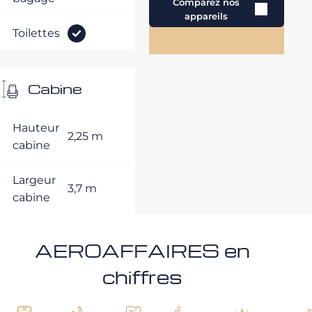
Comparez nos
appareils
Toilettes
Cabine
Hauteur
2,25 m
cabine
Largeur
3,7 m
cabine
AEROAFFAIRES en
chiffres