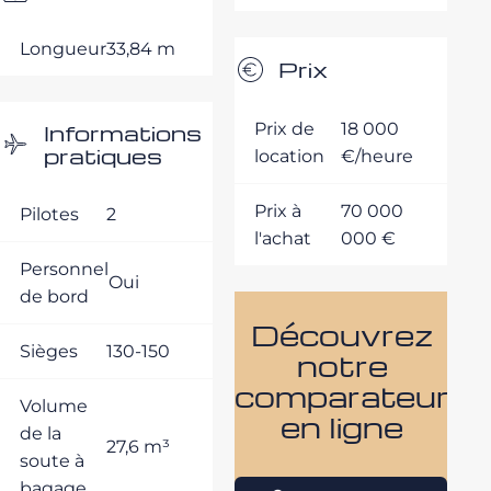
Longueur
33,84 m
Prix
Informations
Prix de
18 000
pratiques
location
€/heure
Prix à
70 000
Pilotes
2
l'achat
000 €
Personnel
Oui
de bord
Découvrez
Sièges
130-150
notre
comparateur
Volume
en ligne
de la
27,6 m³
soute à
bagage