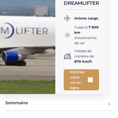
DREAMLIFTER
Avions cargo
Jusqu'à
7 800
km
d'autonomie
de vol
Vitesse de
croisière de
870 km/h
Estimez
votre
vol en
ligne
Sommaire