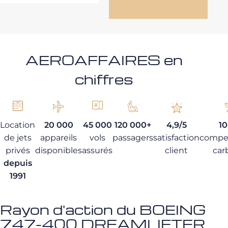
AEROAFFAIRES en
chiffres
Location
20 000
45 000
120 000+
4,9/5
1
de jets
appareils
vols
passagers
satisfaction
compe
privés
disponibles
assurés
client
car
depuis
1991
Rayon d'action du BOEING
747-400 DREAMLIFTER