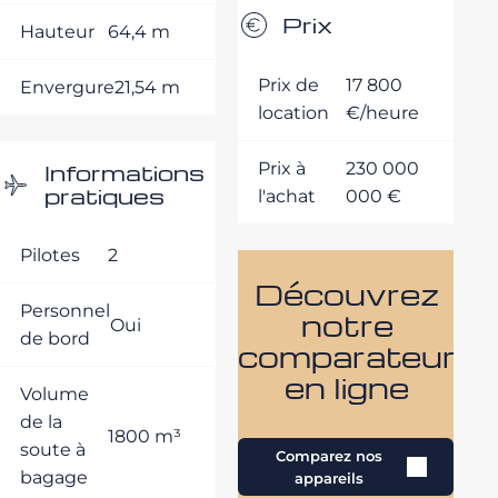
Prix
Hauteur
64,4 m
Prix de
17 800
Envergure
21,54 m
location
€/heure
Informations
Prix à
230 000
pratiques
l'achat
000 €
Pilotes
2
Découvrez
Personnel
notre
Oui
de bord
comparateur
en ligne
Volume
de la
1800 m³
soute à
Comparez nos
bagage
appareils