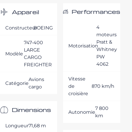
Performances
Appareil
4
Constructeur
BOEING
moteurs
Pratt &
747-400
Motorisation
Whitney
LARGE
Modèle
PW
CARGO
4062
FREIGHTER
Vitesse
Avions
Catégorie
de
870 km/h
cargo
croisière
7 800
Dimensions
Autonomie
km
Longueur
71,68 m