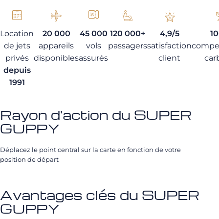
Location
20 000
45 000
120 000+
4,9/5
1
de jets
appareils
vols
passagers
satisfaction
compe
privés
disponibles
assurés
client
car
depuis
1991
Rayon d'action du SUPER
GUPPY
Déplacez le point central sur la carte en fonction de votre
position de départ
Avantages clés du SUPER
GUPPY