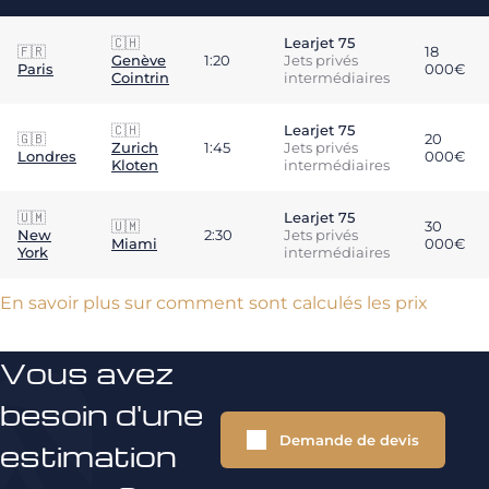
🇨🇭
Learjet 75
🇫🇷
18
Genève
1:20
Jets privés
Paris
000€
Cointrin
intermédiaires
🇨🇭
Learjet 75
🇬🇧
20
Zurich
1:45
Jets privés
Londres
000€
Kloten
intermédiaires
🇺🇲
Learjet 75
🇺🇲
30
New
2:30
Jets privés
Miami
000€
York
intermédiaires
En savoir plus sur comment sont calculés les prix
Vous avez
besoin d'une
Demande de devis
estimation