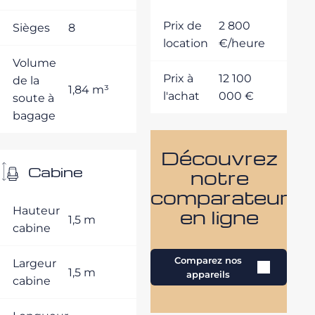
Prix de
2 800
Sièges
8
location
€/heure
Volume
Prix à
12 100
de la
1,84 m³
l'achat
000 €
soute à
bagage
Découvrez
Cabine
notre
comparateur
Hauteur
en ligne
1,5 m
cabine
Comparez nos
Largeur
1,5 m
appareils
cabine