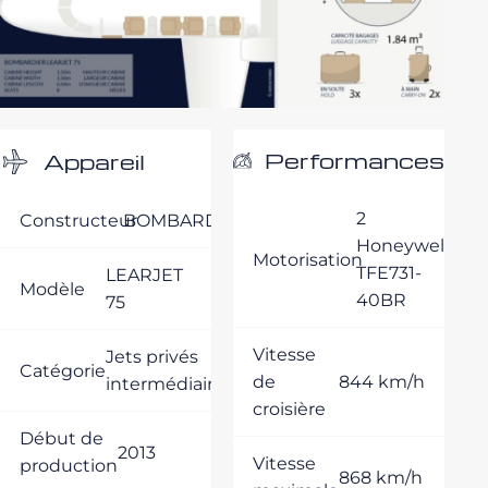
Performances
Appareil
2
Constructeur
BOMBARDIER
Honeywell
Motorisation
TFE731-
LEARJET
Modèle
40BR
75
Vitesse
Jets privés
Catégorie
de
844 km/h
intermédiaires
croisière
Début de
2013
Vitesse
production
868 km/h