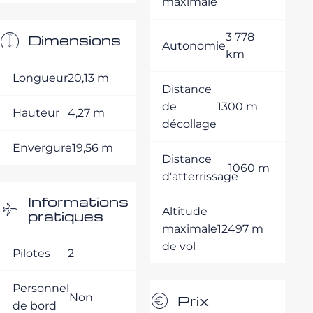
maximale
3 778
Dimensions
Autonomie
km
Longueur
20,13 m
Distance
de
1300 m
Hauteur
4,27 m
décollage
Envergure
19,56 m
Distance
1060 m
d'atterrissage
Informations
Altitude
pratiques
maximale
12497 m
de vol
Pilotes
2
Personnel
Non
Prix
de bord