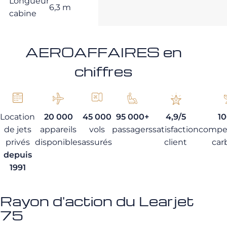
Longueur
6,3 m
cabine
AEROAFFAIRES en
chiffres
Location
20 000
45 000
95 000+
4,9/5
1
de jets
appareils
vols
passagers
satisfaction
compe
privés
disponibles
assurés
client
car
depuis
1991
Rayon d'action du Learjet
75