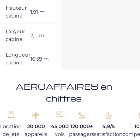
Hauteur
1,91 m
cabine
Largeur
2,11 m
cabine
Longueur
16,59 m
cabine
AEROAFFAIRES en
chiffres
Location
20 000
45 000
120 000+
4,9/5
1
de jets
appareils
vols
passagers
satisfaction
compe