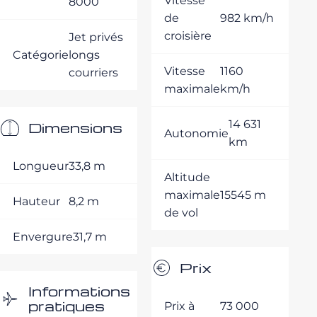
Vitesse
8000
de
982 km/h
croisière
Jet privés
Catégorie
longs
Vitesse
1160
courriers
maximale
km/h
14 631
Dimensions
Autonomie
km
Longueur
33,8 m
Altitude
maximale
15545 m
Hauteur
8,2 m
de vol
Envergure
31,7 m
Prix
Informations
pratiques
Prix à
73 000