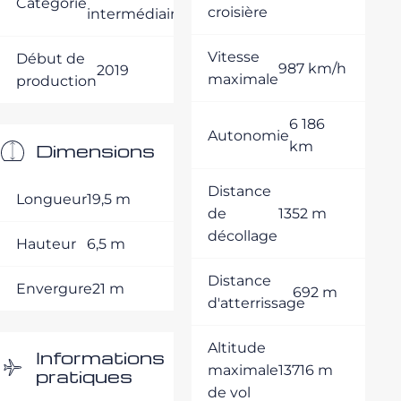
Catégorie
croisière
intermédiaires
Vitesse
Début de
987 km/h
2019
maximale
production
6 186
Autonomie
km
Dimensions
Distance
Longueur
19,5 m
de
1352 m
décollage
Hauteur
6,5 m
Distance
Envergure
21 m
692 m
d'atterrissage
Altitude
Informations
maximale
13716 m
pratiques
de vol