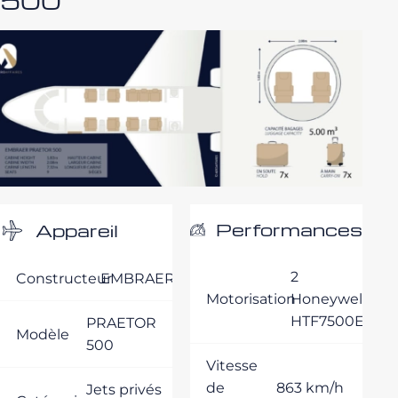
500
Performances
Appareil
2
Constructeur
EMBRAER
Motorisation
Honeywell
HTF7500E
PRAETOR
Modèle
500
Vitesse
de
863 km/h
Jets privés