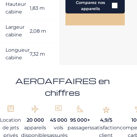
Comparez nos
Hauteur
1,83 m
appareils
cabine
Largeur
2,08 m
cabine
Longueur
7,32 m
cabine
AEROAFFAIRES en
chiffres
Location
20 000
45 000
95 000+
4,9/5
1
de jets
appareils
vols
passagers
satisfaction
compe
privés
disponibles
assurés
client
car