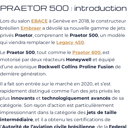
PRAETOR 500 : introduction
Lors du salon
EBACE
à Genève en 2018, le constructeur
brésilien
Embraer
a dévoilé sa nouvelle gamme de jets
privés
Praetor
, comprenant le
Praetor 500
, un modèle
qui viendra remplacer le
Legacy 450
.
Le
Praetor 500
, tout comme le
Praetor 600
, est
motorisé par deux réacteurs
Honeywell
et équipé
d’une avionique
Rockwell Collins Proline Fusion
de
dernière génération.
Il a fait son entrée sur le marché en 2020, et s’est
rapidement distingué comme l’un des jets privés les
plus
innovants
et
technologiquement avancés
de sa
catégorie. Son rayon d’action est particulièrement
impressionnant dans la catégorie des
jets de taille
intermédiaire
, et il a obtenu les certifications de
l’
Autorité de l’aviation civile brésilienne
, de la
Federal