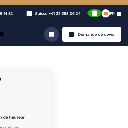
9 91 82
Suisse
+41 22 355 06 24
FR
Demande de devis
Rechercher
0
m de hauteur