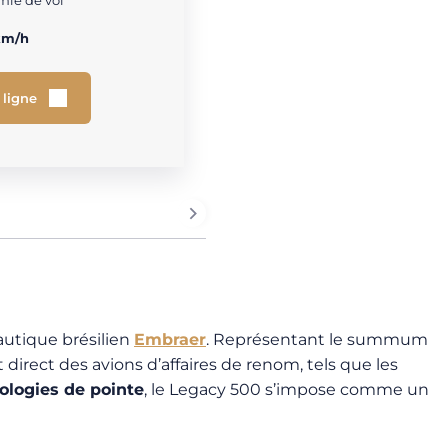
ie de vol
km/h
 ligne
autique brésilien
Embraer
. Représentant le summum
rect des avions d’affaires de renom, tels que les
ologies de pointe
, le Legacy 500 s’impose comme un