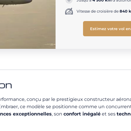
Jusqu'à
4 500 km
d'autonom
Vitesse de croisière de
840 
Estimez votre vol en
ion
formance, conçu par le prestigieux constructeur aéron
Embraer, ce modèle se positionne comme un concurrent di
nces exceptionnelles
, son
confort inégalé
et ses
techn