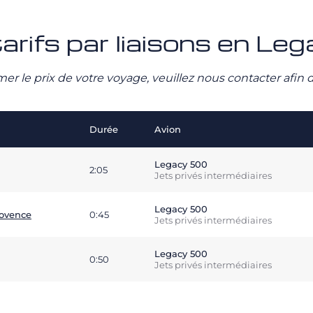
rifs par liaisons en Le
stimer le prix de votre voyage, veuillez nous contacter afi
Durée
Avion
Legacy 500
2:05
Jets privés intermédiaires
Legacy 500
rovence
0:45
Jets privés intermédiaires
Legacy 500
0:50
Jets privés intermédiaires