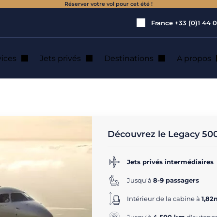
Réserver votre vol pour cet été !
France
+33 (0)1 44 0
vices
Jets privés
Destinations
A propos
egacy 500
tion de jet privé
Découvrez le Legacy 50
Jets privés intermédiaires
Jusqu'à
8-9 passagers
Intérieur de la cabine à
1,82