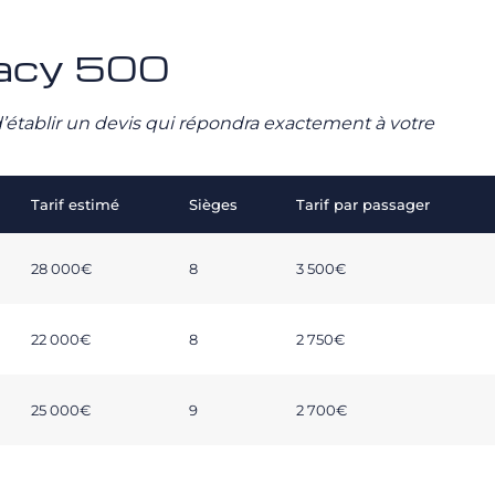
gacy 500
n d’établir un devis qui répondra exactement à votre
Tarif estimé
Sièges
Tarif par passager
28 000€
8
3 500€
22 000€
8
2 750€
25 000€
9
2 700€