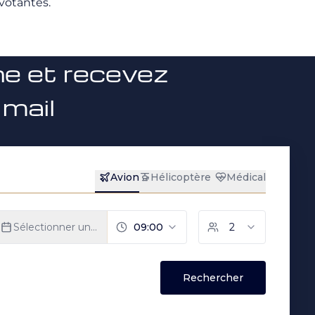
ivotantes.
ne et recevez
 mail