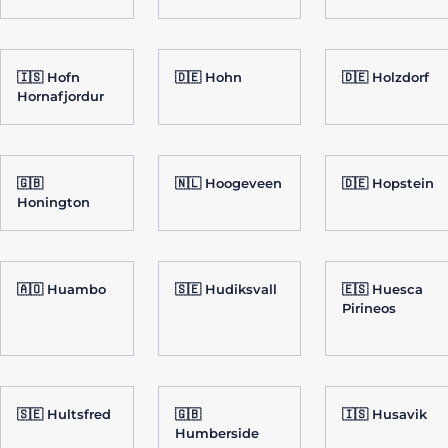
🇮🇸 Hofn
🇩🇪 Hohn
🇩🇪 Holzdorf
Hornafjordur
🇬🇧
🇳🇱 Hoogeveen
🇩🇪 Hopstein
Honington
🇦🇴 Huambo
🇸🇪 Hudiksvall
🇪🇸 Huesca
Pirineos
🇸🇪 Hultsfred
🇬🇧
🇮🇸 Husavik
Humberside