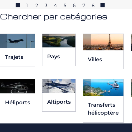
1
2
3
4
5
6
7
8
Chercher par catégories
Pays
Trajets
Villes
Altiports
Héliports
Transferts
hélicoptère