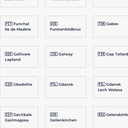
🇵🇹 Funchal
🇩🇪
🇹🇳 Gabes
île de Madère
Furstenfeldbruc
🇸🇪 Gallivare
🇮🇪 Galway
🇫🇷 Gap Tallar
Lapland
🇨🇩 Gbadolite
🇵🇱 Gdansk
🇵🇱 Gdansk
Lech Walesa
🇨🇾 Gecitkale
🇩🇪
🇷🇺 Gelendzhik
Gazimagosa
Geilenkirchen