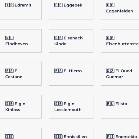
🇹🇷 Edremit
🇩🇪 Eggebek
🇩🇪
Eggenfelden
🇳🇱
🇩🇪 Eisenach
🇩🇪
Eindhoven
Kindel
Eisenhuttenst
🇪🇸 El
🇪🇸 El Hierro
🇩🇿 El Oued
Castano
Guemar
🇬🇧 Elgin
🇬🇧 Elgin
🇷🇺 Elista
Kinloss
Lossiemouth
🇸🇪
🇬🇧 Enniskillen
🇫🇮 Enontekio