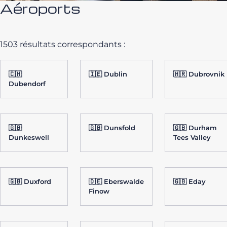
Aéroports
1503 résultats correspondants :
🇨🇭
🇮🇪 Dublin
🇭🇷 Dubrovnik
Dubendorf
🇬🇧
🇬🇧 Dunsfold
🇬🇧 Durham
Dunkeswell
Tees Valley
🇬🇧 Duxford
🇩🇪 Eberswalde
🇬🇧 Eday
Finow