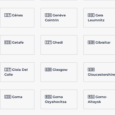
🇮🇹 Gênes
🇨🇭 Genève
🇩🇪 Gera
Cointrin
Leumnitz
🇪🇸 Getafe
🇮🇹 Ghedi
🇬🇧 Gibraltar
🇮🇹 Gioia Del
🇬🇧 Glasgow
🇬🇧
Colle
Gloucestershire
🇨🇩 Goma
🇧🇬 Gorna
🇷🇺 Gorno-
Ozyahovitsa
Altaysk