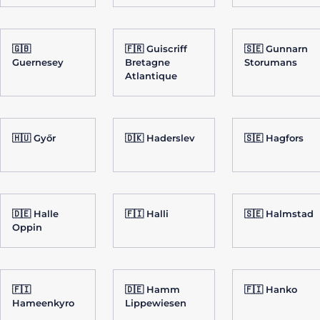
🇬🇧
🇫🇷 Guiscriff
🇸🇪 Gunnarn
Guernesey
Bretagne
Storumans
Atlantique
🇭🇺 Győr
🇩🇰 Haderslev
🇸🇪 Hagfors
🇩🇪 Halle
🇫🇮 Halli
🇸🇪 Halmstad
Oppin
🇫🇮
🇩🇪 Hamm
🇫🇮 Hanko
Hameenkyro
Lippewiesen