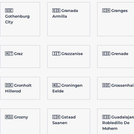
🇸🇪
🇪🇸 Granada
🇨🇭 Granges
Gothenburg
Armilla
City
🇦🇹 Graz
🇮🇹 Grazzanise
🇪🇸 Grenade
🇩🇰 Gronholt
🇳🇱 Groningen
🇩🇪 Grossenha
Hillerod
Eelde
🇷🇺 Grozny
🇨🇭 Gstaad
🇪🇸 Guadalajar
Saanen
Robledillo De
Mohern