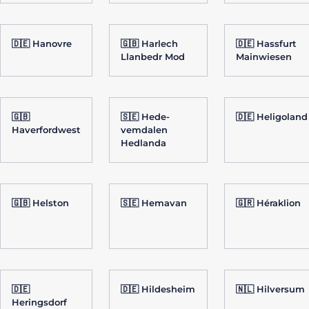
🇩🇪 Hanovre
🇬🇧 Harlech
🇩🇪 Hassfurt
Llanbedr Mod
Mainwiesen
🇬🇧
🇸🇪 Hede-
🇩🇪 Heligoland
Haverfordwest
vemdalen
Hedlanda
🇬🇧 Helston
🇸🇪 Hemavan
🇬🇷 Héraklion
🇩🇪
🇩🇪 Hildesheim
🇳🇱 Hilversum
Heringsdorf