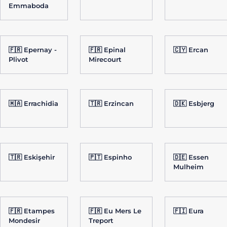
Emmaboda
🇫🇷 Epernay -
🇫🇷 Epinal
🇨🇾 Ercan
Plivot
Mirecourt
🇲🇦 Errachidia
🇹🇷 Erzincan
🇩🇰 Esbjerg
🇹🇷 Eskişehir
🇵🇹 Espinho
🇩🇪 Essen
Mulheim
🇫🇷 Etampes
🇫🇷 Eu Mers Le
🇫🇮 Eura
Mondesir
Treport