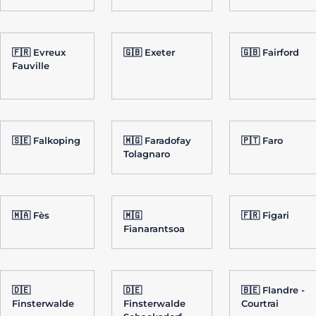
🇫🇷 Evreux
🇬🇧 Exeter
🇬🇧 Fairford
Fauville
🇸🇪 Falkoping
🇲🇬 Faradofay
🇵🇹 Faro
Tolagnaro
🇲🇦 Fès
🇲🇬
🇫🇷 Figari
Fianarantsoa
🇩🇪
🇩🇪
🇧🇪 Flandre -
Finsterwalde
Finsterwalde
Courtrai