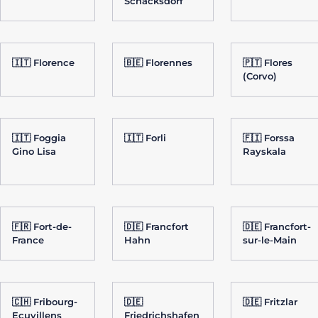
Schacksdorf
🇮🇹 Florence
🇧🇪 Florennes
🇵🇹 Flores
(Corvo)
🇮🇹 Foggia
🇮🇹 Forli
🇫🇮 Forssa
Gino Lisa
Rayskala
🇫🇷 Fort-de-
🇩🇪 Francfort
🇩🇪 Francfort-
France
Hahn
sur-le-Main
🇨🇭 Fribourg-
🇩🇪
🇩🇪 Fritzlar
Ecuvillens
Friedrichshafen