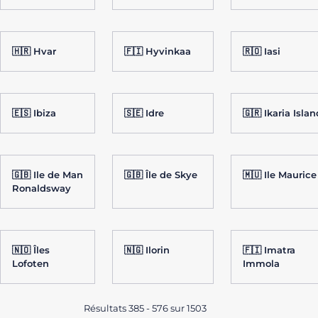
🇭🇷 Hvar
🇫🇮 Hyvinkaa
🇷🇴 Iasi
🇪🇸 Ibiza
🇸🇪 Idre
🇬🇷 Ikaria Islan
🇬🇧 Ile de Man
🇬🇧 Île de Skye
🇲🇺 Ile Maurice
Ronaldsway
🇳🇴 Îles
🇳🇬 Ilorin
🇫🇮 Imatra
Lofoten
Immola
Résultats 385 - 576 sur 1503