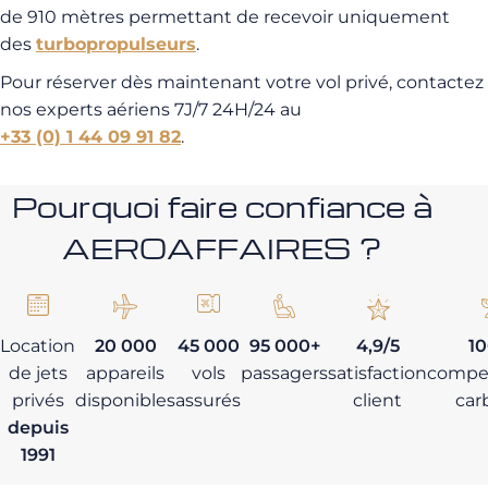
de 910 mètres permettant de recevoir uniquement
des
turbopropulseurs
.
Pour réserver dès maintenant votre vol privé, contactez
nos experts aériens 7J/7 24H/24 au
+33 (0) 1 44 09 91 82
.
Pourquoi faire confiance à
AEROAFFAIRES ?
Location
20 000
45 000
95 000+
4,9/5
1
de jets
appareils
vols
passagers
satisfaction
compe
privés
disponibles
assurés
client
car
depuis
1991