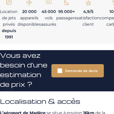
Location
20 000
45 000
95 000+
4,9/5
1
de jets
appareils
vols
passagers
satisfaction
compe
privés
disponibles
assurés
client
car
depuis
1991
Vous avez
besoin d'une
Demande de devis
estimation
de prix ?
Localisation & accès
L’aéroport de Madère
se situe à environ
16km
de la