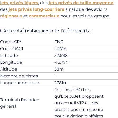
jets privés légers
, des
jets privés de taille moyenne
,
des
jets privés long-courriers
ainsi que des avions
régionaux
et
commerciaux
pour les vols de groupe.
Caractéristiques de l'aéroport :
Code IATA
FNC
Code OACI
LPMA
Latitude
32.698
Longitude
-16.774
Altitude
58m
Nombre de pistes
1
Longueur de piste
2781m
Oui. Des FBO tels
qu’ExecuJet proposent
Terminal d'aviation
un accueil VIP et des
général
prestations sur mesure
pour l’aviation d’affaires