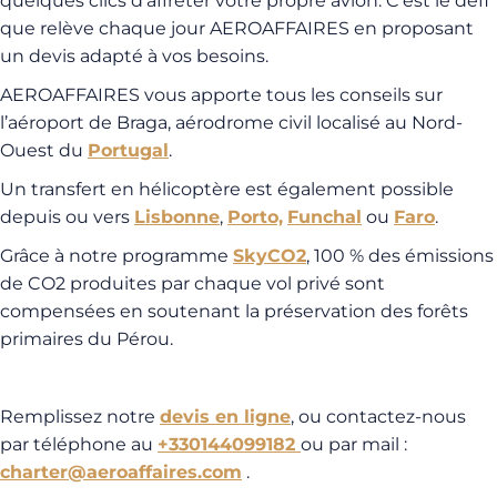
quelques clics d’affréter votre propre avion. C’est le défi
que relève chaque jour AEROAFFAIRES en proposant
un devis adapté à vos besoins.
AEROAFFAIRES vous apporte tous les conseils sur
l’aéroport de Braga, aérodrome civil localisé au Nord-
Ouest du
Portugal
.
Un transfert en hélicoptère est également possible
depuis ou vers
Lisbonne
,
Porto,
Funchal
ou
Faro
.
Grâce à notre programme
SkyCO2
, 100 % des émissions
de CO2 produites par chaque vol privé sont
compensées en soutenant la préservation des forêts
primaires du Pérou.
Remplissez notre
devis en ligne
, ou contactez-nous
par téléphone au
+330144099182
ou par mail :
charter@aeroaffaires.com
.