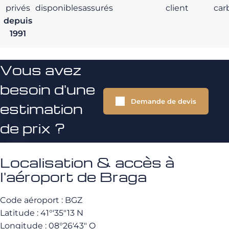
privés
disponibles
assurés
client
car
depuis
1991
Vous avez
besoin d'une
Demande de devis
estimation
de prix ?
Localisation & accès à
l'aéroport de Braga
Code aéroport : BGZ
Latitude : 41°′35″13 N
Longitude : 08°26′43″ O