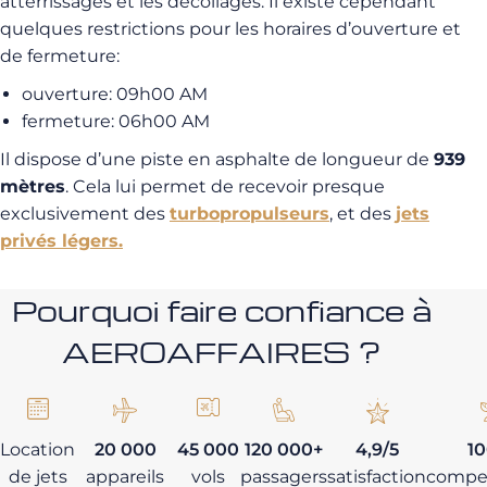
atterrissages et les décollages. Il existe cependant
quelques restrictions pour les horaires d’ouverture et
de fermeture:
ouverture: 09h00 AM
fermeture: 06h00 AM
Il dispose d’une piste en asphalte de longueur de
939
mètres
. Cela lui permet de recevoir presque
exclusivement des
turbopropulseurs
, et des
jets
privés légers.
Pourquoi faire confiance à
AEROAFFAIRES ?
Location
20 000
45 000
120 000+
4,9/5
1
de jets
appareils
vols
passagers
satisfaction
compe