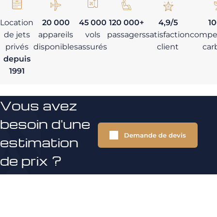
Location
20 000
45 000
120 000+
4,9/5
1
de jets
appareils
vols
passagers
satisfaction
compe
privés
disponibles
assurés
client
car
depuis
1991
Vous avez
besoin d'une
Demande de devis
estimation
de prix ?