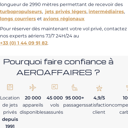
longueur de 2990 mètres permettant de recevoir des
turbopropulseurs
,
jets privés légers
,
intermédiaires
,
longs courriers
et
avions régionaux
Pour réserver dès maintenant votre vol privé, contactez
nos experts aériens 7J/7 24H/24 au
+33 (0) 1 44 09 91 82
.
Pourquoi faire confiance à
AEROAFFAIRES ?
Location
20 000
45 000
95 000+
4,9/5
1
de jets
appareils
vols
passagers
satisfaction
compe
privés
disponibles
assurés
client
car
depuis
1991